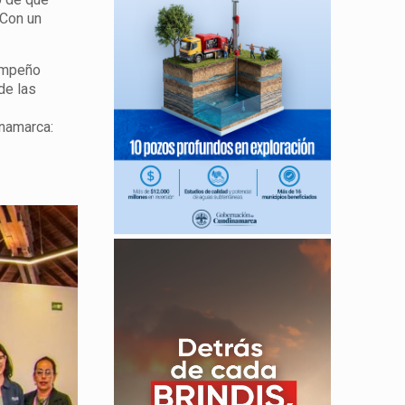
“Con un
sempeño
de las
inamarca: