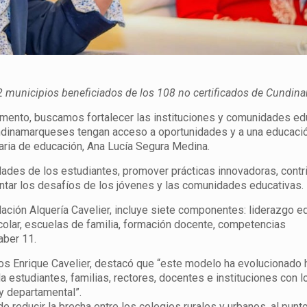
2 municipios beneficiados de los 108 no certificados de Cundin
mento, buscamos fortalecer las instituciones y comunidades ed
ndinamarqueses tengan acceso a oportunidades y a una educaci
taria de educación, Ana Lucía Segura Medina.
idades de los estudiantes, promover prácticas innovadoras, contri
ntar los desafíos de los jóvenes y las comunidades educativas.
dación Alquería Cavelier, incluye siete componentes: liderazgo e
colar, escuelas de familia, formación docente, competencias
aber 11.
rlos Enrique Cavelier, destacó que “este modelo ha evolucionado 
la estudiantes, familias, rectores, docentes e instituciones con 
 y departamental”.
 reducir la brecha entre los colegios rurales y urbanos, al punt