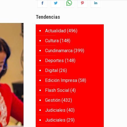
Tendencias
Actualidad
(496)
Cultura
(148)
Cundinamarca
(399)
Deportes
(148)
Digital
(26)
Edición Impresa
(58)
Flash Social
(4)
Gestión
(432)
Judiciales
(40)
Judiciales
(29)