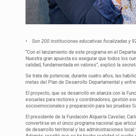
• Son 200 instituciones educativas focalizadas y 9
“Con el lanzamiento de este programa en el Departa
Nuestra gran apuesta es asegurar que todos los cu
calidad, fundamentada en valores”, explicó la secre
Se trata de potenciar, durante cuatro años, las habil
metas del Plan de Desarrollo Departamental y enfre
El proyecto, que se desarrolló en alianza con la Fun
escuelas para rectores y coordinadores, gestión es
socioemocionales y preparación para las pruebas S
El presidente de la Fundación Alquería Cavelier, Ca
convertirse en el único programa nacional que articu
de desarrollo territorial y las administraciones local
Además, resaltó que se ha hecho realidad el sueño de