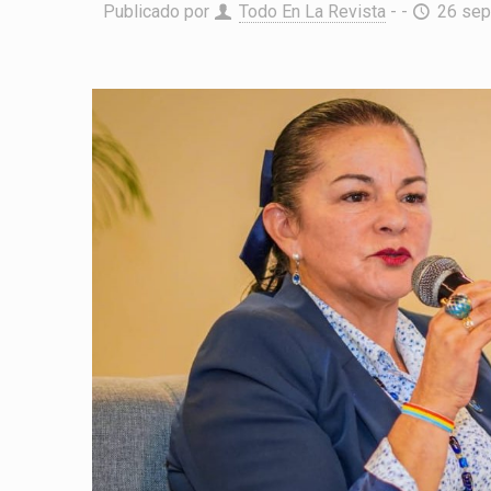
Publicado por
Todo En La Revista
- -
26 sep