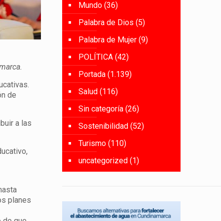
Mundo
(36)
Palabra de Dios
(5)
Palabra de Mujer
(9)
POLÍTICA
(42)
amarca.
Portada
(1.139)
ucativas.
Salud
(116)
ón de
Sin categoría
(26)
buir a las
Sostenibilidad
(52)
Turismo
(110)
ducativo,
uncategorized
(1)
hasta
los planes
o de que