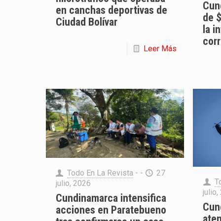
Cun
en canchas deportivas de
de 
Ciudad Bolívar
la i
cor
Leer Más
Todo En La Revista
- -
27
T
julio, 2026
julio
Cundinamarca intensifica
Cun
acciones en Paratebueno
ate