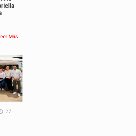
riella
a
Leer Más
27