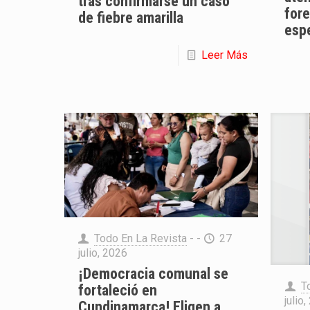
tras confirmarse un caso
fore
de fiebre amarilla
esp
Leer Más
Todo En La Revista
- -
27
julio, 2026
¡Democracia comunal se
T
fortaleció en
julio
Cundinamarca! Eligen a