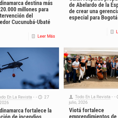
dinamarca destina más
de Abelardo de la Esp
$20.000 millones para
de crear una gerenci
ntervención del
especial para Bogotá
redor Cucunubá-Ubaté
Leer Más
Todo En La Revista
- -
odo En La Revista
- -
27
julio, 2026
, 2026
Viotá fortalece
dinamarca fortalece la
emprendimientos de
nción de incendios