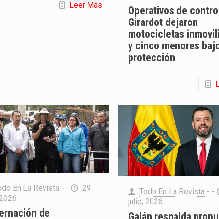
Leer Más
Operativos de contro
Girardot dejaron
motocicletas inmovil
y cinco menores baj
protección
odo En La Revista
- -
29
Todo En La Revista
- -
, 2026
julio, 2026
ernación de
Galán respalda propu