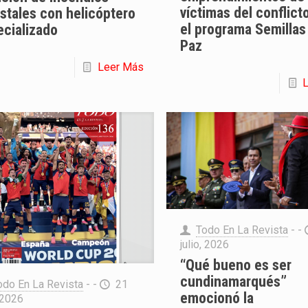
víctimas del conflict
stales con helicóptero
el programa Semillas
ecializado
Paz
Leer Más
Todo En La Revista
- -
julio, 2026
“Qué bueno es ser
cundinamarqués”
odo En La Revista
- -
21
emocionó la
, 2026