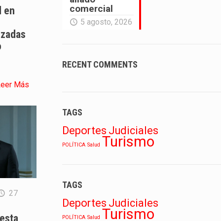
comercial
l en
5 agosto, 2026
izadas
o
RECENT COMMENTS
Leer Más
TAGS
Deportes
Judiciales
Turismo
POLÍTICA
Salud
TAGS
27
Deportes
Judiciales
Turismo
esta
POLÍTICA
Salud