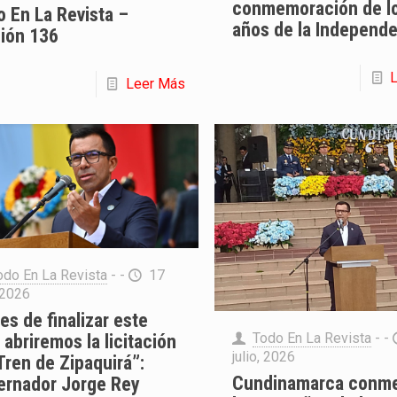
conmemoración de l
 En La Revista –
años de la Independ
ción 136
Leer Más
odo En La Revista
- -
17
, 2026
es de finalizar este
Todo En La Revista
- -
abriremos la licitación
julio, 2026
Tren de Zipaquirá”:
Cundinamarca conm
ernador Jorge Rey