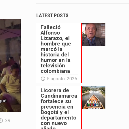
LATEST POSTS
Falleció
Alfonso
Lizarazo, el
hombre que
marcó la
historia del
humor en la
televisión
colombiana
5 agosto, 2026
Licorera de
Cundinamarca
fortalece su
presencia en
Bogotá y el
departamento
29
con nuevo
aliado