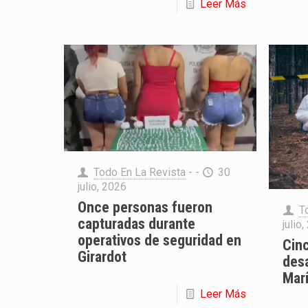
Leer Más
Todo En La Revista
- -
30
julio, 2026
Once personas fueron
T
capturadas durante
julio
operativos de seguridad en
Cinc
Girardot
des
Marí
Leer Más