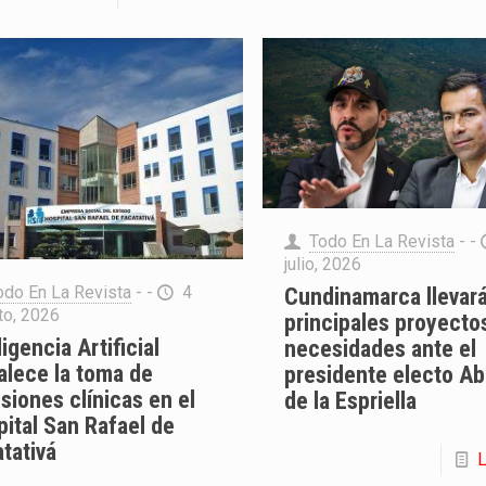
Todo En La Revista
- -
julio, 2026
odo En La Revista
- -
4
Cundinamarca llevar
to, 2026
principales proyecto
ligencia Artificial
necesidades ante el
alece la toma de
presidente electo Ab
siones clínicas en el
de la Espriella
ital San Rafael de
tativá