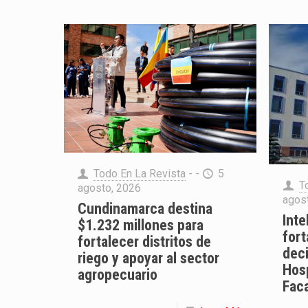
Todo En La Revista
- -
5
T
agosto, 2026
agos
Cundinamarca destina
Inte
$1.232 millones para
fort
fortalecer distritos de
deci
riego y apoyar al sector
Hosp
agropecuario
Faca