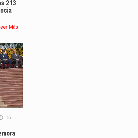
os 213
encia
Leer Más
16
emora