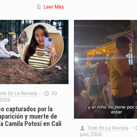
Leer Más
odo En La Revista
- -
30
, 2026
o capturados por la
aparición y muerte de
a Camila Potosí en Cali
Todo En La Revista
- -
julio, 2026