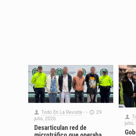
Todo En La Revista
- -
29
T
julio, 2026
julio
Desarticulan red de
Gob
microtráfico que operaba