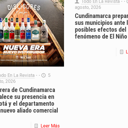
Todo En La Revista
- -
agosto, 2026
Cundinamarca prepar
sus municipios ante 
posibles efectos del
fenómeno de El Niño
odo En La Revista
- -
5
to, 2026
orera de Cundinamarca
alece su presencia en
otá y el departamento
 nuevo aliado comercial
Leer Más