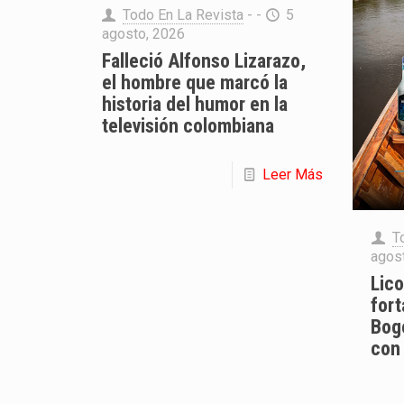
Todo En La Revista
- -
5
agosto, 2026
Falleció Alfonso Lizarazo,
el hombre que marcó la
historia del humor en la
televisión colombiana
Leer Más
T
agos
Lic
fort
Bog
con