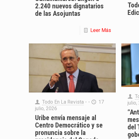
Todo
2.240 nuevos dignatarios
Edi
de las Asojuntas
Leer Más
T
Todo En La Revista
- -
17
julio
julio, 2026
“Ant
Uribe envía mensaje al
mes 
Centro Democrático y se
del 
pronuncia sobre la
gob