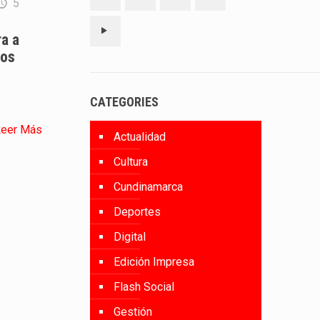
5
a a
los
CATEGORIES
Leer Más
Actualidad
Cultura
Cundinamarca
Deportes
Digital
Edición Impresa
Flash Social
Gestión