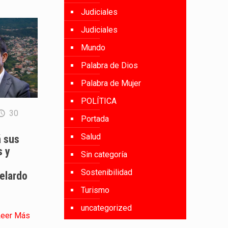
Judiciales
Judiciales
Mundo
Palabra de Dios
Palabra de Mujer
POLÍTICA
30
Portada
Salud
á sus
s y
Sin categoría
Sostenibilidad
elardo
Turismo
uncategorized
Leer Más