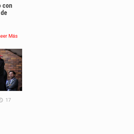
o con
 de
Leer Más
17