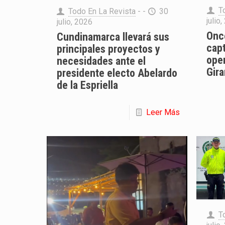
T
Todo En La Revista
- -
30
julio
julio, 2026
Onc
Cundinamarca llevará sus
cap
principales proyectos y
oper
necesidades ante el
Gira
presidente electo Abelardo
de la Espriella
Leer Más
T