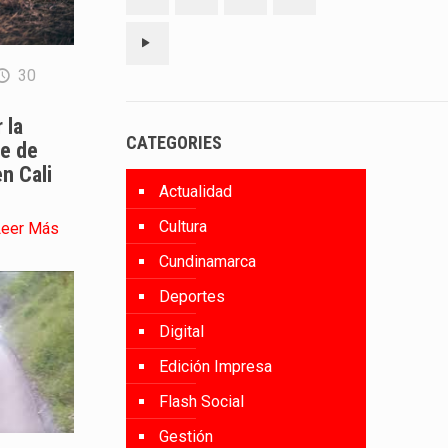
30
 la
CATEGORIES
te de
n Cali
Actualidad
Cultura
Leer Más
Cundinamarca
Deportes
Digital
Edición Impresa
Flash Social
Gestión