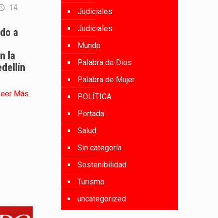
14
Judiciales
Judiciales
do a
Mundo
n la
Palabra de Dios
dellín
Palabra de Mujer
Leer Más
POLÍTICA
Portada
Salud
Sin categoría
Sostenibilidad
Turismo
uncategorized