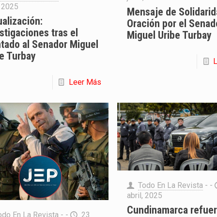
, 2025
Mensaje de Solidarid
alización:
Oración por el Senad
stigaciones tras el
Miguel Uribe Turbay
ntado al Senador Miguel
be Turbay
Leer Más
Todo En La Revista
- -
abril, 2025
Cundinamarca refuer
odo En La Revista
- -
23