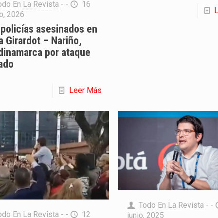
odo En La Revista
- -
16
o, 2026
policías asesinados en
ía Girardot – Nariño,
dinamarca por ataque
ado
Leer Más
Todo En La Revista
- -
odo En La Revista
- -
12
junio, 2025