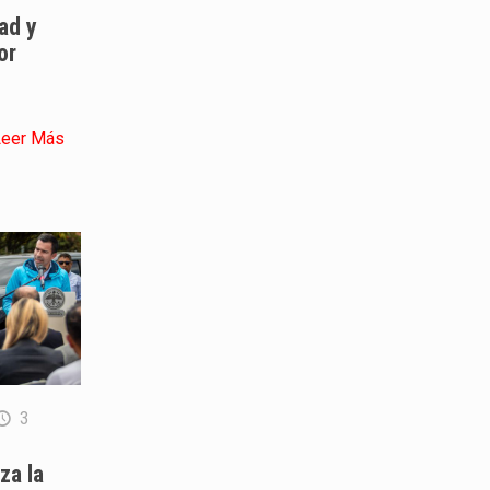
ad y
or
Leer Más
3
za la