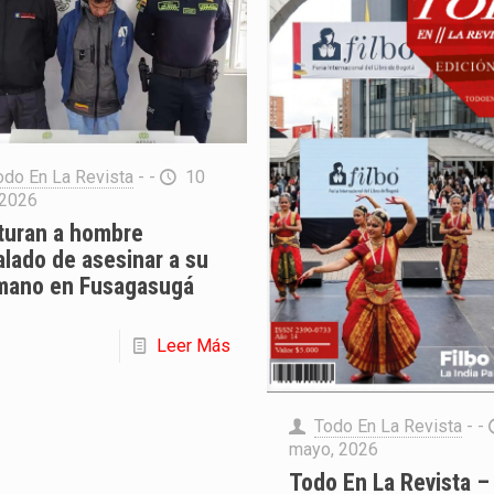
odo En La Revista
- -
10
, 2026
turan a hombre
lado de asesinar a su
mano en Fusagasugá
Leer Más
Todo En La Revista
- -
mayo, 2026
Todo En La Revista –