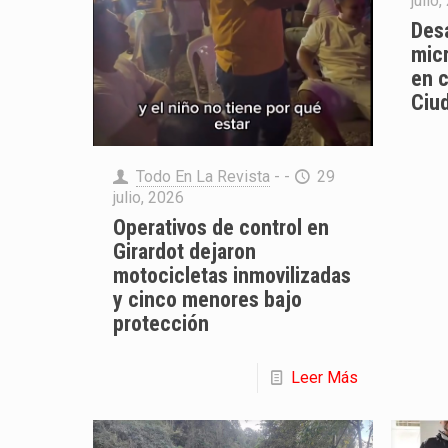
julio
Desa
mic
en 
Ciud
Todo En La Revista
- -
29
julio, 2026
Operativos de control en
Girardot dejaron
motocicletas inmovilizadas
y cinco menores bajo
protección
Leer Más