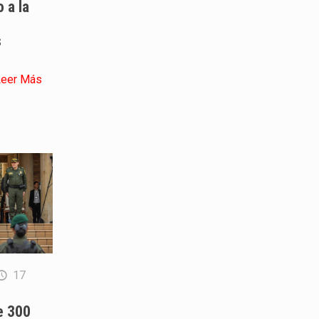
 a la
s
Leer Más
17
e 300