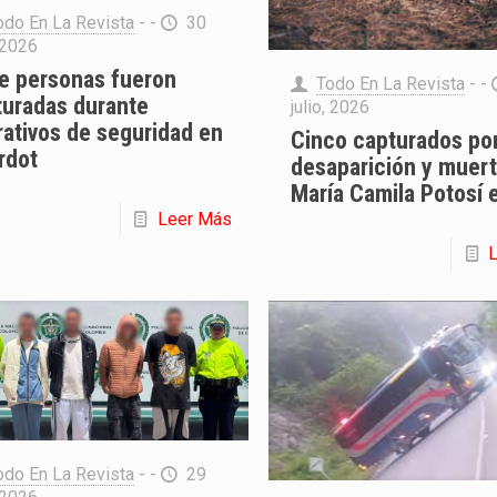
odo En La Revista
- -
30
, 2026
e personas fueron
Todo En La Revista
- -
turadas durante
julio, 2026
ativos de seguridad en
Cinco capturados por
rdot
desaparición y muer
María Camila Potosí e
Leer Más
odo En La Revista
- -
29