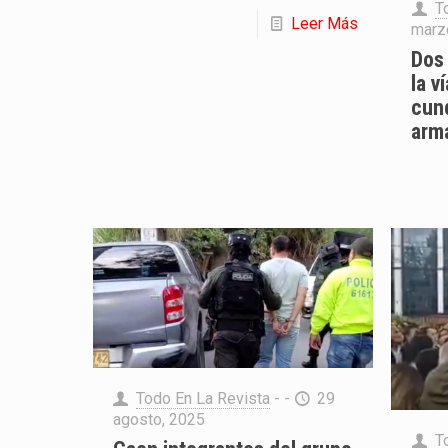
T
Leer Más
marz
Dos 
la v
cun
arm
Todo En La Revista
- -
29
agosto, 2025
T