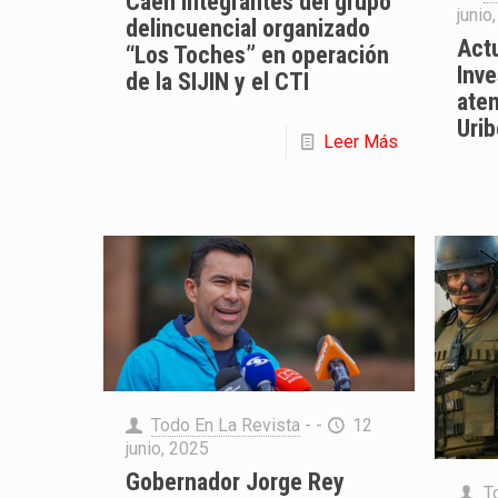
Caen integrantes del grupo
junio
delincuencial organizado
Actu
“Los Toches” en operación
Inve
de la SIJIN y el CTI
ate
Uri
Leer Más
Todo En La Revista
- -
12
junio, 2025
Gobernador Jorge Rey
T