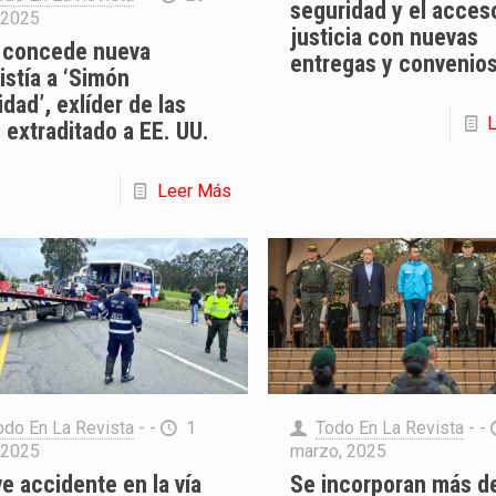
seguridad y el acceso
, 2025
justicia con nuevas
 concede nueva
entregas y convenio
stía a ‘Simón
idad’, exlíder de las
 extraditado a EE. UU.
Leer Más
odo En La Revista
- -
1
Todo En La Revista
- -
, 2025
marzo, 2025
e accidente en la vía
Se incorporan más d