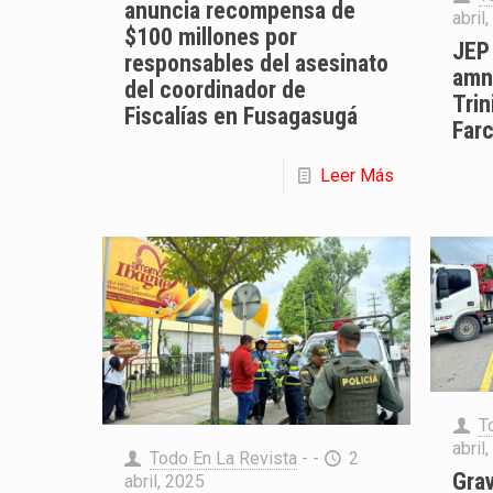
anuncia recompensa de
abril
$100 millones por
JEP
responsables del asesinato
amni
del coordinador de
Trin
Fiscalías en Fusagasugá
Farc
Leer Más
T
abril
Todo En La Revista
- -
2
Grav
abril, 2025