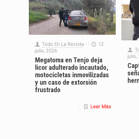
Todo En La Revista
- -
12
T
julio, 2026
julio
Megatoma en Tenjo deja
Cap
licor adulterado incautado,
seña
motocicletas inmovilizadas
her
y un caso de extorsión
frustrado
Leer Más