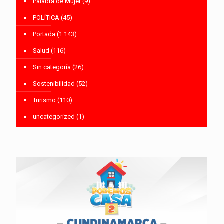
Palabra de Mujer
(9)
POLÍTICA
(45)
Portada
(1.143)
Salud
(116)
Sin categoría
(26)
Sostenibilidad
(52)
Turismo
(110)
uncategorized
(1)