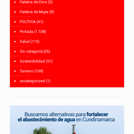
Palabra de Dios
(5)
Palabra de Mujer
(9)
POLÍTICA
(41)
Portada
(1.138)
Salud
(115)
Sin categoría
(26)
Sostenibilidad
(51)
Turismo
(109)
uncategorized
(1)