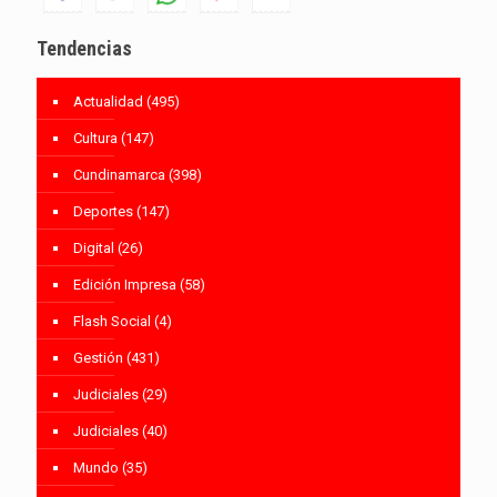
Tendencias
Actualidad
(495)
Cultura
(147)
Cundinamarca
(398)
Deportes
(147)
Digital
(26)
Edición Impresa
(58)
Flash Social
(4)
Gestión
(431)
Judiciales
(29)
Judiciales
(40)
Mundo
(35)