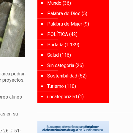
Mundo
(36)
Palabra de Dios
(5)
Palabra de Mujer
(9)
POLÍTICA
(42)
Portada
(1.139)
Salud
(116)
Sin categoría
(26)
marca podrán
Sostenibilidad
(52)
r proyectos.
Turismo
(110)
uncategorized
(1)
ores afines
das en su
e 26 # 51-