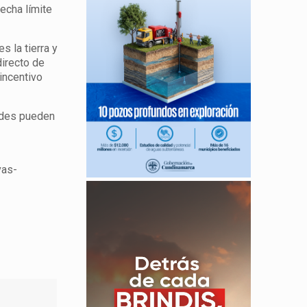
fecha límite
 la tierra y
directo de
 incentivo
udes pueden
vas-