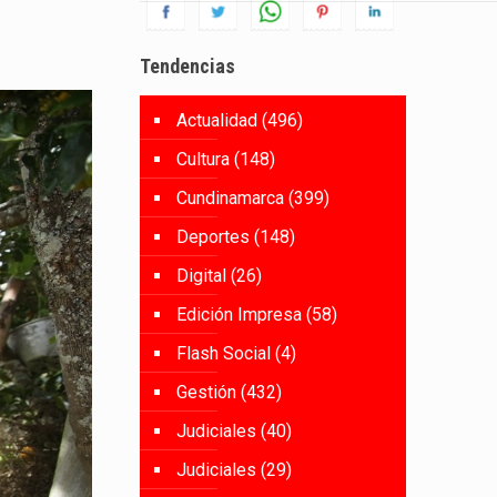
Tendencias
Actualidad
(496)
Cultura
(148)
Cundinamarca
(399)
Deportes
(148)
Digital
(26)
Edición Impresa
(58)
Flash Social
(4)
Gestión
(432)
Judiciales
(40)
Judiciales
(29)