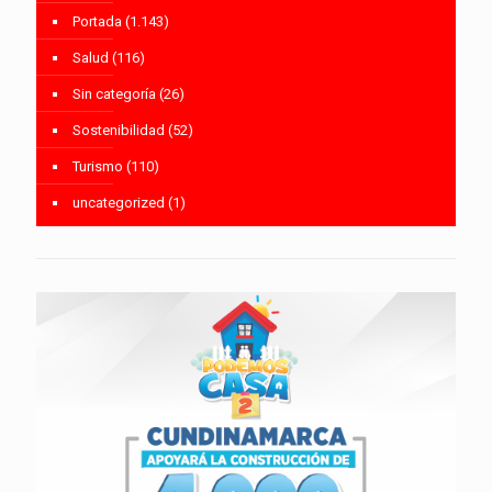
Portada
(1.143)
Salud
(116)
Sin categoría
(26)
Sostenibilidad
(52)
Turismo
(110)
uncategorized
(1)