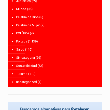
Judiciales
(29)
Mundo
(36)
Palabra de Dios
(5)
Palabra de Mujer
(9)
POLÍTICA
(42)
Portada
(1.139)
Salud
(116)
Sin categoría
(26)
Sostenibilidad
(52)
Turismo
(110)
uncategorized
(1)