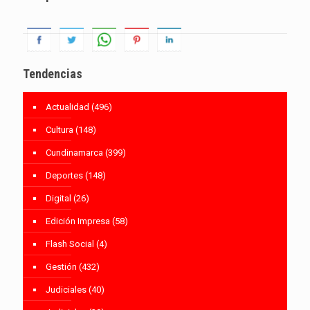
Tendencias
Actualidad
(496)
Cultura
(148)
Cundinamarca
(399)
Deportes
(148)
Digital
(26)
Edición Impresa
(58)
Flash Social
(4)
Gestión
(432)
Judiciales
(40)