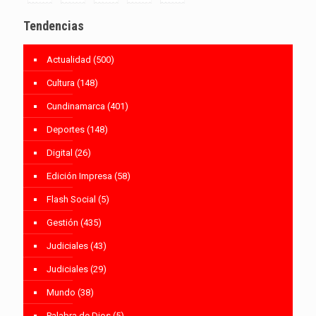
Tendencias
Actualidad
(500)
Cultura
(148)
Cundinamarca
(401)
Deportes
(148)
Digital
(26)
Edición Impresa
(58)
Flash Social
(5)
Gestión
(435)
Judiciales
(43)
Judiciales
(29)
Mundo
(38)
Palabra de Dios
(5)