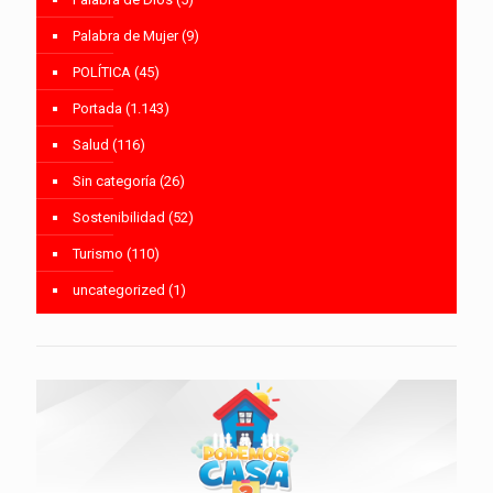
Palabra de Mujer
(9)
POLÍTICA
(45)
Portada
(1.143)
Salud
(116)
Sin categoría
(26)
Sostenibilidad
(52)
Turismo
(110)
uncategorized
(1)