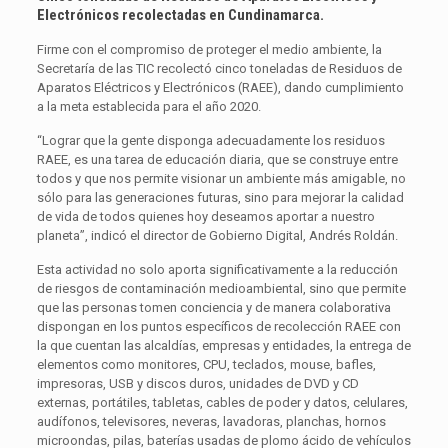
Electrónicos recolectadas en Cundinamarca.
Firme con el compromiso de proteger el medio ambiente, la
Secretaría de las TIC recolectó cinco toneladas de Residuos de
Aparatos Eléctricos y Electrónicos (RAEE), dando cumplimiento
a la meta establecida para el año 2020.
“Lograr que la gente disponga adecuadamente los residuos
RAEE, es una tarea de educación diaria, que se construye entre
todos y que nos permite visionar un ambiente más amigable, no
sólo para las generaciones futuras, sino para mejorar la calidad
de vida de todos quienes hoy deseamos aportar a nuestro
planeta”, indicó el director de Gobierno Digital, Andrés Roldán.
Esta actividad no solo aporta significativamente a la reducción
de riesgos de contaminación medioambiental, sino que permite
que las personas tomen conciencia y de manera colaborativa
dispongan en los puntos específicos de recolección RAEE con
la que cuentan las alcaldías, empresas y entidades, la entrega de
elementos como monitores, CPU, teclados, mouse, bafles,
impresoras, USB y discos duros, unidades de DVD y CD
externas, portátiles, tabletas, cables de poder y datos, celulares,
audífonos, televisores, neveras, lavadoras, planchas, hornos
microondas, pilas, baterías usadas de plomo ácido de vehículos