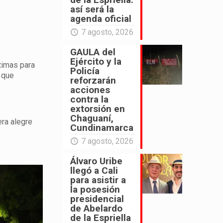
así será la
agenda oficial
7 agosto, 2026
GAULA del
Ejército y la
timas para
Policía
 que
reforzarán
acciones
contra la
extorsión en
Chaguaní,
era alegre
Cundinamarca
7 agosto, 2026
Álvaro Uribe
llegó a Cali
para asistir a
la posesión
presidencial
de Abelardo
de la Espriella