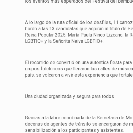
los eventos más esperados del Festival del Bambuc
A lo largo de la ruta oficial de los desfiles, 11 car
bordo a las 13 candidatas que aspiran al título de S
Reina Popular 2025, María Paula Ninco Lizcano, la Re
LGBTIQ+ y la Señorita Neiva LGBTIQ+.
El recorrido se convirtió en una auténtica fiesta pa
grupos folclóricos que llenaron las calles de música
país, se volcaron a vivir esta experiencia que fortale
Una ciudad organizada y segura para todos
Gracias a la labor coordinada de la Secretaría de Mov
decenas de agentes de tránsito se encargaron de man
sensibilización a los participantes y asistentes.