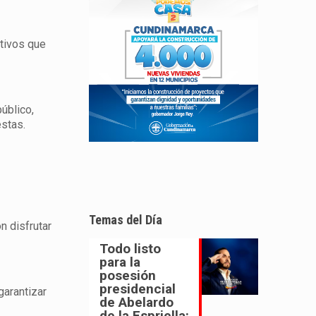
ctivos que
úblico,
stas.
Temas del Día
n disfrutar
Todo listo
para la
posesión
presidencial
garantizar
de Abelardo
de la Espriella: