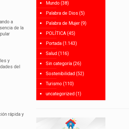
Mundo
(38)
Palabra de Dios
(5)
vando a
Palabra de Mujer
(9)
sencia de la
POLÍTICA
(45)
pular
Portada
(1.143)
Salud
(116)
les y
Sin categoría
(26)
iudades del
Sostenibilidad
(52)
Turismo
(110)
uncategorized
(1)
ción rápida y