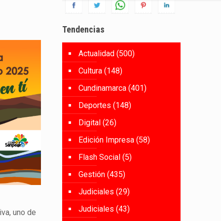
Tendencias
Actualidad
(500)
Cultura
(148)
Cundinamarca
(401)
Deportes
(148)
Digital
(26)
Edición Impresa
(58)
Flash Social
(5)
Gestión
(435)
Judiciales
(29)
Judiciales
(43)
iva, uno de