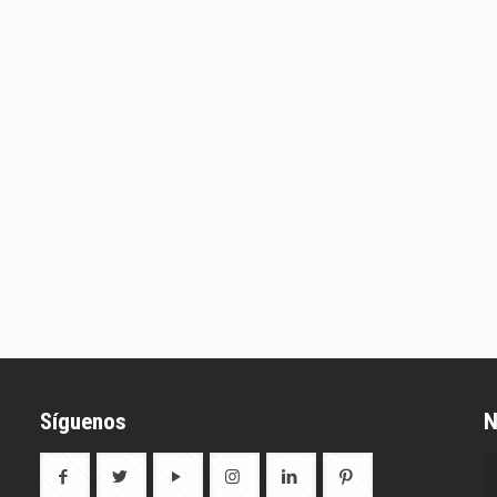
Síguenos
N