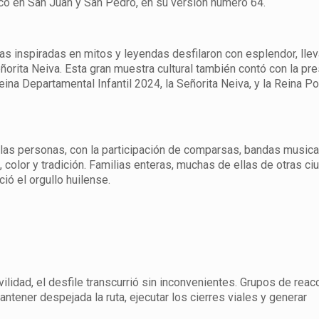
o en San Juan y San Pedro, en su versión número 64.
rozas inspiradas en mitos y leyendas desfilaron con esplendor, lle
eñorita Neiva. Esta gran muestra cultural también contó con la pre
ina Departamental Infantil 2024, la Señorita Neiva, y la Reina Po
ra las personas, con la participación de comparsas, bandas musica
, color y tradición. Familias enteras, muchas de ellas de otras c
ció el orgullo huilense.
ilidad, el desfile transcurrió sin inconvenientes. Grupos de reac
tener despejada la ruta, ejecutar los cierres viales y generar