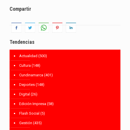
Compartir
Tendencias
Actualidad
(500)
Cultura
(148)
Cundinamarca
(401)
Deportes
(148)
Digital
(26)
Edición Impresa
(58)
Flash Social
(5)
Gestión
(435)