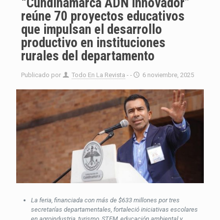
“Cundinamarca ADN Innovador”
reúne 70 proyectos educativos
que impulsan el desarrollo
productivo en instituciones
rurales del departamento
Publicado por
Todo En La Revista
- -
6 noviembre, 2025
La feria, financiada con más de $633 millones por tres
secretarías departamentales, fortaleció iniciativas escolares
en agroindustria, turismo, STEM, educación ambiental y