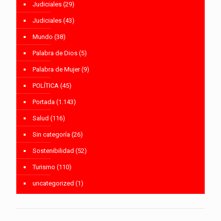
Judiciales
(29)
Judiciales
(43)
Mundo
(38)
Palabra de Dios
(5)
Palabra de Mujer
(9)
POLÍTICA
(45)
Portada
(1.143)
Salud
(116)
Sin categoría
(26)
Sostenibilidad
(52)
Turismo
(110)
uncategorized
(1)