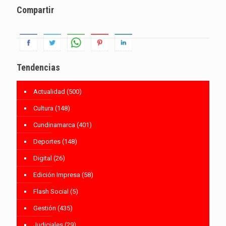
Compartir
Tendencias
Actualidad
(500)
Cultura
(148)
Cundinamarca
(401)
Deportes
(148)
Digital
(26)
Edición Impresa
(58)
Flash Social
(5)
Gestión
(435)
Judiciales
(29)