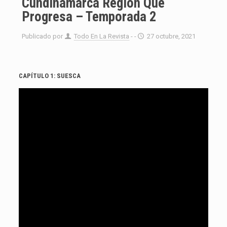
Cundinamarca Región Que
Progresa – Temporada 2
Publicado por
Todo En La Revista
- -
27 octubre, 2021
CAPÍTULO 1: SUESCA