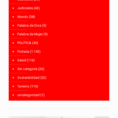
Judiciales
(43)
Mundo
(38)
Palabra de Dios
(5)
Palabra de Mujer
(9)
POLÍTICA
(45)
Portada
(1.143)
Salud
(116)
Sin categoría
(26)
Sostenibilidad
(52)
Turismo
(110)
uncategorized
(1)