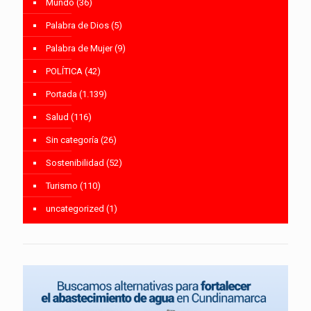
Mundo
(36)
Palabra de Dios
(5)
Palabra de Mujer
(9)
POLÍTICA
(42)
Portada
(1.139)
Salud
(116)
Sin categoría
(26)
Sostenibilidad
(52)
Turismo
(110)
uncategorized
(1)