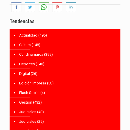
Tendencias
Actualidad
(496)
Cultura
(148)
Cundinamarca
(399)
Deportes
(148)
Digital
(26)
Edición Impresa
(58)
Flash Social
(4)
Gestión
(432)
Judiciales
(40)
Judiciales
(29)