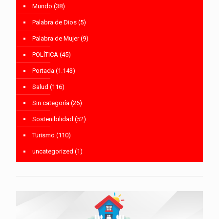
Mundo
(38)
Palabra de Dios
(5)
Palabra de Mujer
(9)
POLÍTICA
(45)
Portada
(1.143)
Salud
(116)
Sin categoría
(26)
Sostenibilidad
(52)
Turismo
(110)
uncategorized
(1)