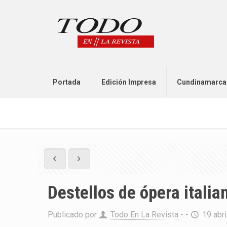
Portada
Edición Impresa
Cundinamarca
Destellos de ópera itali
Publicado por
Todo En La Revista
- -
19 abri