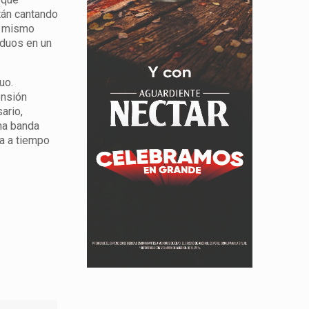
tán cantando
l mismo
iduos en un
uo.
ensión
ario,
na banda
ma a tiempo