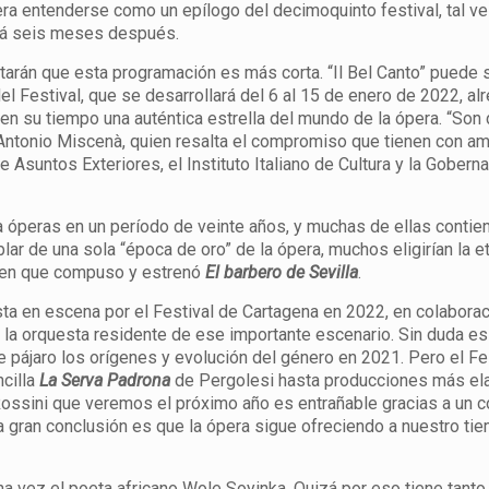
iera entenderse como un epílogo del decimoquinto festival, tal v
rá seis meses después.
arán que esta programación es más corta. “Il Bel Canto” puede 
l Festival, que se desarrollará del 6 al 15 de enero de 2022, al
 en su tiempo una auténtica estrella del mundo de la ópera. “Son
, Antonio Miscenà, quien resalta el compromiso que tienen con a
de Asuntos Exteriores, el Instituto Italiano de Cultura y la Gobern
óperas en un período de veinte años, y muchas de ellas contien
lar de una sola “época de oro” de la ópera, muchos eligirían la e
o en que compuso y estrenó
El barbero de Sevilla
.
ta en escena por el Festival de Cartagena en 2022, en colaborac
e la orquesta residente de ese importante escenario. Sin duda es
 pájaro los orígenes y evolución del género en 2021. Pero el Fe
ncilla
La Serva Padrona
de Pergolesi hasta producciones más el
Rossini que veremos el próximo año es entrañable gracias a un
a gran conclusión es que la ópera sigue ofreciendo a nuestro ti
na vez el poeta africano Wole Soyinka. Quizá por eso tiene tanto