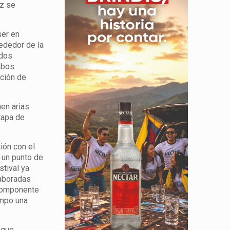
ez se
ser en
rededor de la
 dos
mbos
ación de
en arias
tapa de
ión con el
 un punto de
stival ya
aboradas
 componente
empo una
 que