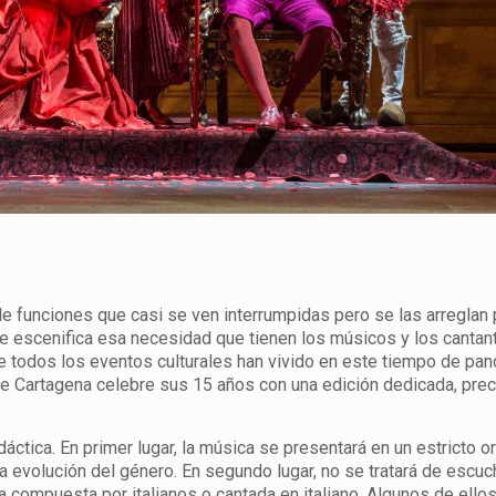
de funciones que casi se ven interrumpidas pero se las arreglan 
 que escenifica esa necesidad que tienen los músicos y los canta
que todos los eventos culturales han vivido en este tiempo de pa
 de Cartagena celebre sus 15 años con una edición dedicada, pre
idáctica. En primer lugar, la música se presentará en un estricto o
a evolución del género. En segundo lugar, no se tratará de escu
 compuesta por italianos o cantada en italiano. Algunos de ello