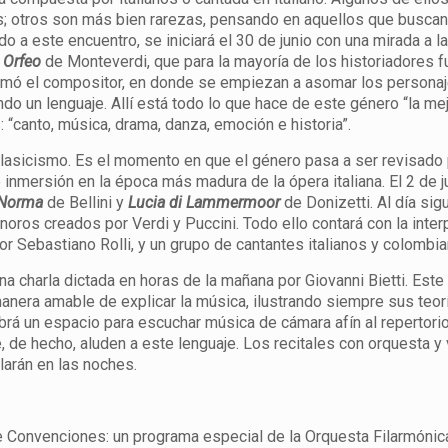
; otros son más bien rarezas, pensando en aquellos que buscan 
do a este encuentro, se iniciará el 30 de junio con una mirada a l
l
Orfeo
de Monteverdi, que para la mayoría de los historiadores f
llamó el compositor, en donde se empiezan a asomar los personaj
do un lenguaje. Allí está todo lo que hace de este género “la me
 “canto, música, drama, danza, emoción e historia”.
l clasicismo. Es el momento en que el género pasa a ser revisado
nmersión en la época más madura de la ópera italiana. El 2 de j
Norma
de Bellini y
Lucia di Lammermoor
de Donizetti. Al día sigu
noros creados por Verdi y Puccini. Todo ello contará con la inter
or Sebastiano Rolli, y un grupo de cantantes italianos y colombi
na charla dictada en horas de la mañana por Giovanni Bietti. Este
manera amable de explicar la música, ilustrando siempre sus teor
brá un espacio para escuchar música de cámara afín al repertorio
 de hecho, aluden a este lenguaje. Los recitales con orquesta y
larán en las noches.
o de Convenciones: un programa especial de la Orquesta Filarmóni