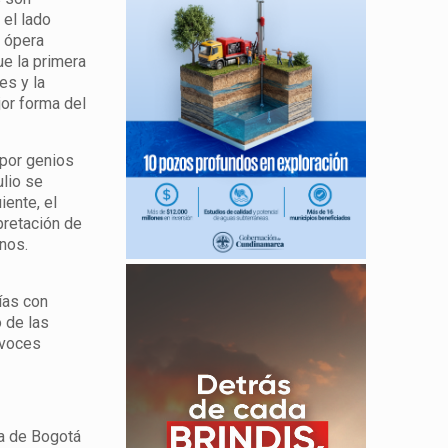
el lado
a ópera
ue la primera
es y la
jor forma del
 por genios
ulio se
iente, el
pretación de
anos.
ías con
 de las
 voces
ca de Bogotá