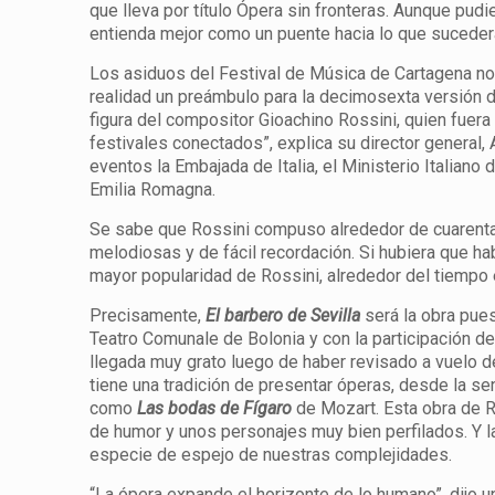
que lleva por título Ópera sin fronteras. Aunque pud
entienda mejor como un puente hacia lo que sucede
Los asiduos del Festival de Música de Cartagena not
realidad un preámbulo para la decimosexta versión de
figura del compositor Gioachino Rossini, quien fuera
festivales conectados”, explica su director general
eventos la Embajada de Italia, el Ministerio Italiano 
Emilia Romagna.
Se sabe que Rossini compuso alrededor de cuarenta 
melodiosas y de fácil recordación. Si hubiera que hab
mayor popularidad de Rossini, alrededor del tiemp
Precisamente,
El barbero de Sevilla
será la obra pues
Teatro Comunale de Bolonia y con la participación d
llegada muy grato luego de haber revisado a vuelo de
tiene una tradición de presentar óperas, desde la se
como
Las bodas de Fígaro
de Mozart. Esta obra de 
de humor y unos personajes muy bien perfilados. Y l
especie de espejo de nuestras complejidades.
“La ópera expande el horizonte de lo humano”, dijo u