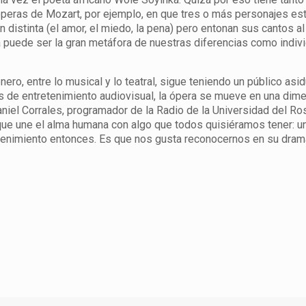
peras de Mozart, por ejemplo, en que tres o más personajes es
distinta (el amor, el miedo, la pena) pero entonan sus cantos a
 puede ser la gran metáfora de nuestras diferencias como indiv
o, entre lo musical y lo teatral, sigue teniendo un público asid
des de entretenimiento audiovisual, la ópera se mueve en una dim
aniel Corrales, programador de la Radio de la Universidad del Ros
que une el alma humana con algo que todos quisiéramos tener: u
retenimiento entonces. Es que nos gusta reconocernos en su dra