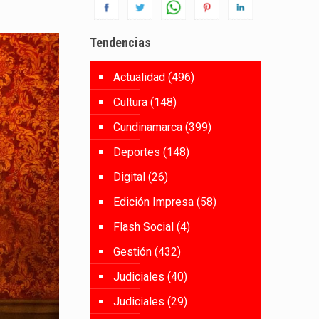
Tendencias
Actualidad
(496)
Cultura
(148)
Cundinamarca
(399)
Deportes
(148)
Digital
(26)
Edición Impresa
(58)
Flash Social
(4)
Gestión
(432)
Judiciales
(40)
Judiciales
(29)