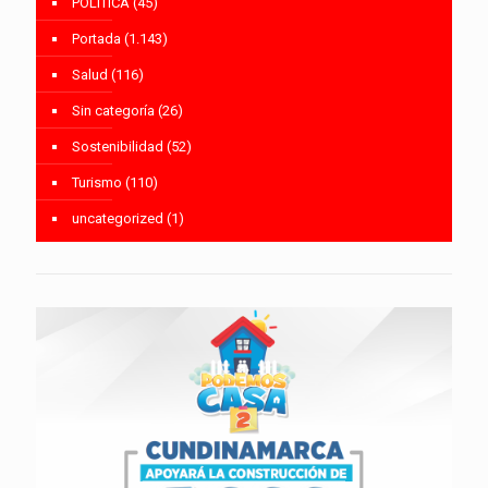
POLÍTICA
(45)
Portada
(1.143)
Salud
(116)
Sin categoría
(26)
Sostenibilidad
(52)
Turismo
(110)
uncategorized
(1)