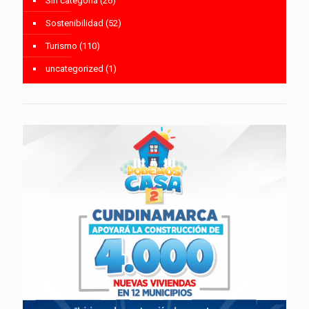
Sin categoría
(26)
Sostenibilidad
(52)
Turismo
(110)
uncategorized
(1)