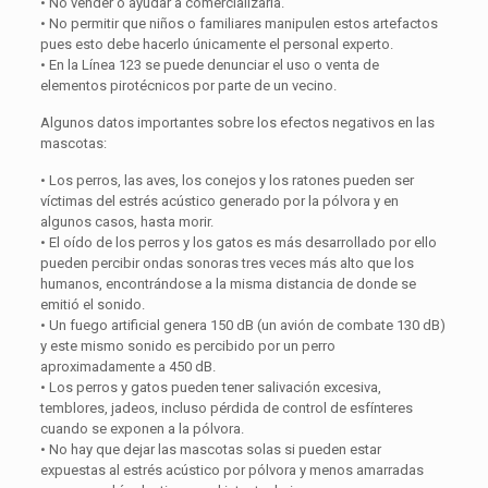
• No vender o ayudar a comercializarla.
• No permitir que niños o familiares manipulen estos artefactos
pues esto debe hacerlo únicamente el personal experto.
• En la Línea 123 se puede denunciar el uso o venta de
elementos pirotécnicos por parte de un vecino.
Algunos datos importantes sobre los efectos negativos en las
mascotas:
• Los perros, las aves, los conejos y los ratones pueden ser
víctimas del estrés acústico generado por la pólvora y en
algunos casos, hasta morir.
• El oído de los perros y los gatos es más desarrollado por ello
pueden percibir ondas sonoras tres veces más alto que los
humanos, encontrándose a la misma distancia de donde se
emitió el sonido.
• Un fuego artificial genera 150 dB (un avión de combate 130 dB)
y este mismo sonido es percibido por un perro
aproximadamente a 450 dB.
• Los perros y gatos pueden tener salivación excesiva,
temblores, jadeos, incluso pérdida de control de esfínteres
cuando se exponen a la pólvora.
• No hay que dejar las mascotas solas si pueden estar
expuestas al estrés acústico por pólvora y menos amarradas