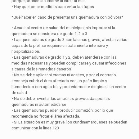
porque podrían lastimarse al intentar huir.
• Hay que tomar medidas para evitar las fugas.
*Qué hacer en caso de presentar una quemadura con pólvora*
• Acudir al centro de salud del municipio, sin importar si la
quemadura se considera de grado 1, 2 o 3
• Las quemaduras de grado 3 son las más graves, afectan varias
capas de la piel, se requiere un tratamiento intensivo y
hospitalización.
• Las quemaduras de grado 1 y 2, deben atenderse con las
medidas necesarias y pueden complicarse y causar infecciones
a causa de los remedios caseros
• No se debe aplicar ni cremas ni aceites, y por el contrario
aconseja cubrir el área afectada con un paño limpio y
humedecido con agua fría y posteriormente dirigirse a un centro
de salud.
• No se debe reventar las ampollas provocadas por las
quemaduras ni automedicarse
• Las quemaduras pueden producir comezón, por lo que
recomienda no frotar el área afectada.
• Si La situación es muy grave, los cundinamarqueses se pueden
comunicar con la línea 123