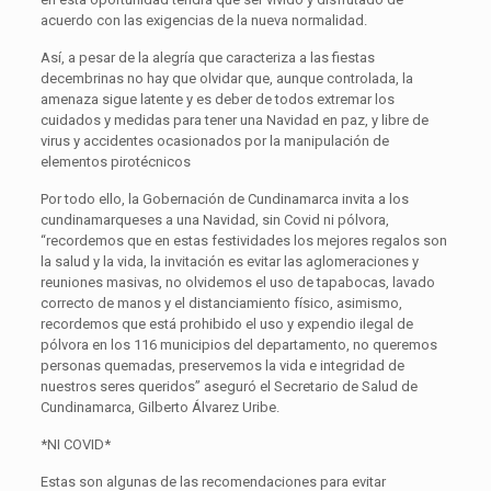
acuerdo con las exigencias de la nueva normalidad.
Así, a pesar de la alegría que caracteriza a las fiestas
decembrinas no hay que olvidar que, aunque controlada, la
amenaza sigue latente y es deber de todos extremar los
cuidados y medidas para tener una Navidad en paz, y libre de
virus y accidentes ocasionados por la manipulación de
elementos pirotécnicos
Por todo ello, la Gobernación de Cundinamarca invita a los
cundinamarqueses a una Navidad, sin Covid ni pólvora,
“recordemos que en estas festividades los mejores regalos son
la salud y la vida, la invitación es evitar las aglomeraciones y
reuniones masivas, no olvidemos el uso de tapabocas, lavado
correcto de manos y el distanciamiento físico, asimismo,
recordemos que está prohibido el uso y expendio ilegal de
pólvora en los 116 municipios del departamento, no queremos
personas quemadas, preservemos la vida e integridad de
nuestros seres queridos” aseguró el Secretario de Salud de
Cundinamarca, Gilberto Álvarez Uribe.
*NI COVID*
Estas son algunas de las recomendaciones para evitar