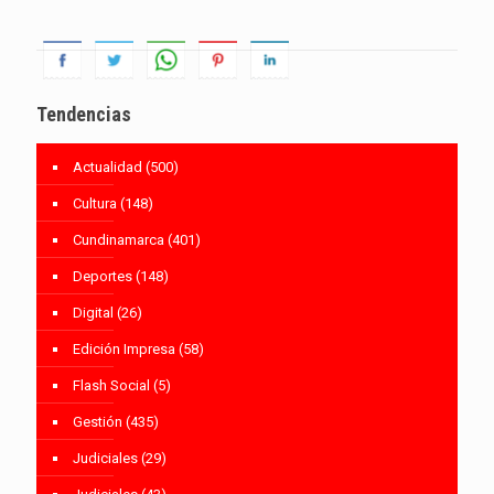
Tendencias
Actualidad
(500)
Cultura
(148)
Cundinamarca
(401)
Deportes
(148)
Digital
(26)
Edición Impresa
(58)
Flash Social
(5)
Gestión
(435)
Judiciales
(29)