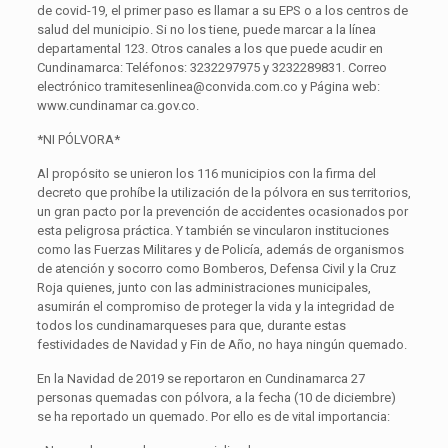
de covid-19, el primer paso es llamar a su EPS o a los centros de
salud del municipio. Si no los tiene, puede marcar a la línea
departamental 123. Otros canales a los que puede acudir en
Cundinamarca: Teléfonos: 3232297975 y 3232289831. Correo
electrónico tramitesenlinea@convida.com.co y Página web:
www.cundinamar ca.gov.co.
*NI PÓLVORA*
Al propósito se unieron los 116 municipios con la firma del
decreto que prohíbe la utilización de la pólvora en sus territorios,
un gran pacto por la prevención de accidentes ocasionados por
esta peligrosa práctica. Y también se vincularon instituciones
como las Fuerzas Militares y de Policía, además de organismos
de atención y socorro como Bomberos, Defensa Civil y la Cruz
Roja quienes, junto con las administraciones municipales,
asumirán el compromiso de proteger la vida y la integridad de
todos los cundinamarqueses para que, durante estas
festividades de Navidad y Fin de Año, no haya ningún quemado.
En la Navidad de 2019 se reportaron en Cundinamarca 27
personas quemadas con pólvora, a la fecha (10 de diciembre)
se ha reportado un quemado. Por ello es de vital importancia: