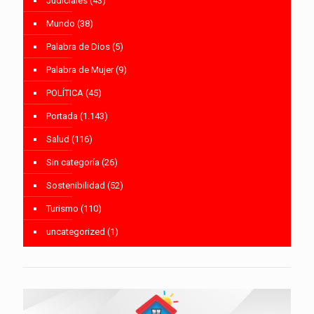
Judiciales
(43)
Mundo
(38)
Palabra de Dios
(5)
Palabra de Mujer
(9)
POLÍTICA
(45)
Portada
(1.143)
Salud
(116)
Sin categoría
(26)
Sostenibilidad
(52)
Turismo
(110)
uncategorized
(1)