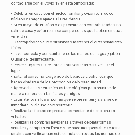
contagiarse con el Covid 19 en esta temporada:
• Celebrar en casa con el núcleo familiar y evitar reunirse con
núcleos y amigos ajenos a la residencia.
• Si es mayor de 60 años o es paciente con comorbilidades, no
salir de casa y evitar reunirse con personas que habiten en otras
viviendas.
• Usar tapabocas al recibir visitas y mantener el distanciamiento
físico.
• Lavar correcta y constantemente las manos con agua y jabón.
O usar gel desinfectante.
• Preferir lugares al aire libre o abrir ventanas para ventilar el
lugar.
• Evitar el consumo exagerado de bebidas alcohólicas que
hagan olvidarse de los protocolos de bioseguridad.
• Aprovechar las herramientas tecnológicas para reunirse de
manera remora con familiares y amigos.
• Estar atentos a los síntomas que se presenten y aislarse de
inmediato, si alguno es respiratorio.
• Realizar las fiestas empresariales mediante de encuentros
virtuales.
• Realizar las compras navideñas a través de plataformas
virtuales y compras en línea y si se hace indispensable acudir a
un almacén verificar que este cumpla con todas las normas de