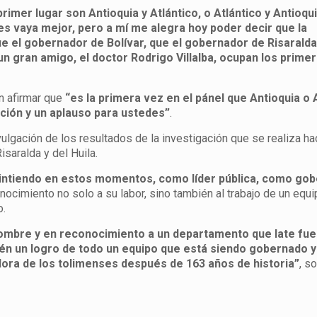
rimer lugar son Antioquia y Atlántico, o Atlántico y Antioqu
les vaya mejor, pero a mí me alegra hoy poder decir que la
 el gobernador de Bolívar, que el gobernador de Risaralda
n gran amigo, el doctor Rodrigo Villalba, ocupan los prime
en afirmar que
“es la primera vez en el pánel que Antioquia o 
ación y un aplauso para ustedes”
.
ulgación de los resultados de la investigación que se realiza ha
saralda y del Huila.
 sintiendo en estos momentos, como líder pública, como go
onocimiento no solo a su labor, sino también al trabajo de un equ
o.
 nombre y en reconocimiento a un departamento que late fu
n un logro de todo un equipo que está siendo gobernado y
ora de los tolimenses después de 163 años de historia”
, s