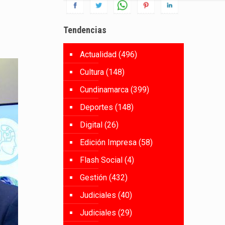
Tendencias
Actualidad
(496)
Cultura
(148)
Cundinamarca
(399)
Deportes
(148)
Digital
(26)
Edición Impresa
(58)
Flash Social
(4)
Gestión
(432)
Judiciales
(40)
Judiciales
(29)