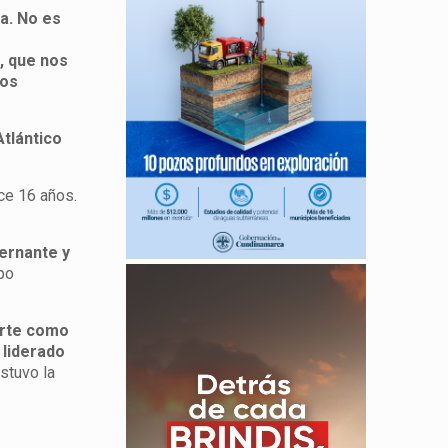
ia. No es
, que nos
ros
Atlántico
ce 16 años.
bernante y
ipo
erte como
 liderado
ostuvo la