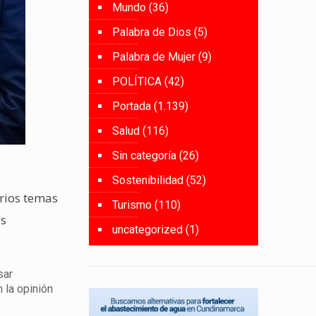
Mundo
(36)
Palabra de Dios
(5)
Palabra de Mujer
(9)
POLÍTICA
(42)
Portada
(1.139)
Salud
(116)
Sin categoría
(26)
Sostenibilidad
(52)
arios temas
Turismo
(110)
os
uncategorized
(1)
sar
 la opinión