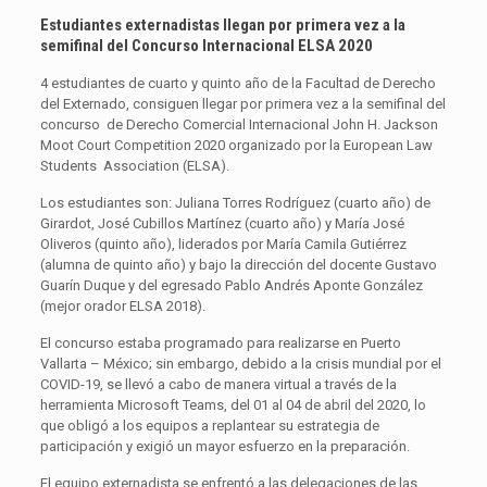
Estudiantes externadistas llegan por primera vez a la
semifinal del Concurso Internacional ELSA 2020
4 estudiantes de cuarto y quinto año de la Facultad de Derecho
del Externado, consiguen llegar por primera vez a la semifinal del
concurso de Derecho Comercial Internacional John H. Jackson
Moot Court Competition 2020 organizado por la European Law
Students Association (ELSA).
Los estudiantes son: Juliana Torres Rodríguez (cuarto año) de
Girardot, José Cubillos Martínez (cuarto año) y María José
Oliveros (quinto año), liderados por María Camila Gutiérrez
(alumna de quinto año) y bajo la dirección del docente Gustavo
Guarín Duque y del egresado Pablo Andrés Aponte González
(mejor orador ELSA 2018).
El concurso estaba programado para realizarse en Puerto
Vallarta – México; sin embargo, debido a la crisis mundial por el
COVID-19, se llevó a cabo de manera virtual a través de la
herramienta Microsoft Teams, del 01 al 04 de abril del 2020, lo
que obligó a los equipos a replantear su estrategia de
participación y exigió un mayor esfuerzo en la preparación.
El equipo externadista se enfrentó a las delegaciones de las