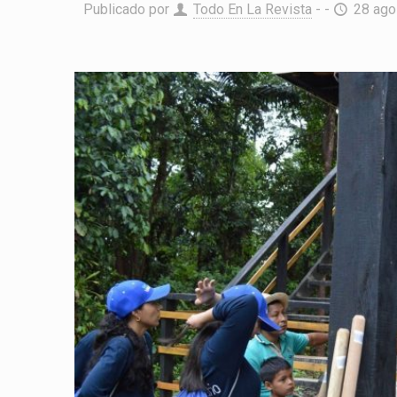
Publicado por
Todo En La Revista
- -
28 ago