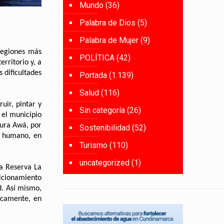
Mundo
(36)
Palabra de Dios
(5)
Palabra de Mujer
(9)
regiones más
POLÍTICA
(42)
rritorio y, a
 dificultades
Portada
(1.139)
Salud
(116)
uir, pintar y
Sin categoría
(26)
 el municipio
tura Awá, por
Sostenibilidad
(52)
lo humano, en
Turismo
(110)
uncategorized
(1)
la Reserva La
dicionamiento
d. Así mismo,
ficamente, en