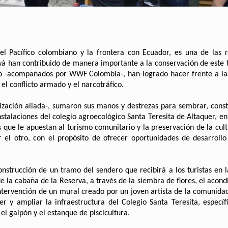
el Pacífico colombiano y la frontera con Ecuador, es una de las 
á han contribuido de manera importante a la conservación de este te
io -acompañados por WWF Colombia-, han logrado hacer frente a las
l conflicto armado y el narcotráfico.
ización aliada-, sumaron sus manos y destrezas para sembrar, constr
nstalaciones del colegio agroecológico Santa Teresita de Altaquer, en
es que le apuestan al turismo comunitario y la preservación de la cul
r el otro, con el propósito de ofrecer oportunidades de desarrol
construcción de un tramo del sendero que recibirá a los turistas en 
e la cabaña de la Reserva, a través de la siembra de flores, el acon
 intervención de un mural creado por un joven artista de la comunida
r y ampliar la infraestructura del Colegio Santa Teresita, especí
 el galpón y el estanque de piscicultura.