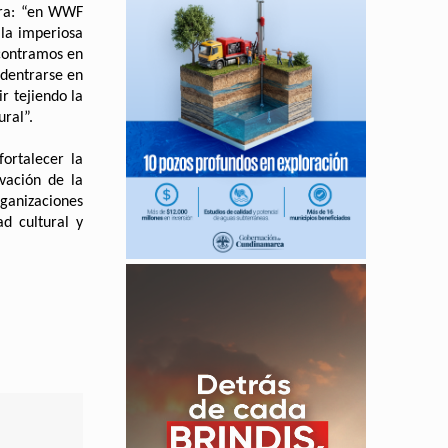
gura: “en WWF
 la imperiosa
ncontramos en
adentrarse en
r tejiendo la
ral”.
ortalecer la
rvación de la
rganizaciones
d cultural y