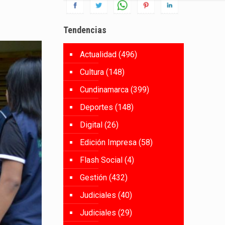
Tendencias
Actualidad
(496)
Cultura
(148)
Cundinamarca
(399)
Deportes
(148)
Digital
(26)
Edición Impresa
(58)
Flash Social
(4)
Gestión
(432)
Judiciales
(40)
Judiciales
(29)