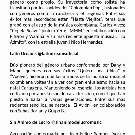
género como propio. Su trayectoria como solista ha
transitado por los sonidos del “Colombian Pop”, fusionados
con géneros como la ranchera y el regional. Entre sus
éxitos más recordados están “Hasta Viejitos”, tema que
grabó con el astro de la música colombiana, Carlos Vives;
“Cógela Suave” junto a Yera; “MMM” en colaboración con
Pitizion y Wamba; y su más reciente apuesta musical, “Lo
Admito”, con la estrella juvenil Nico Hernández.
Latin Dreams @latindreamsoficial
Dúo pionero del género urbano conformado por Dany y
Mane, quienes con sus éxitos “Quiero una Chica” y
“Vuelve”, hicieron que las miradas de la industria musical
colombiana voltearán a ver con gran entusiasmo hacia su
natal Cartagena. Manteniendo su esencia, los artistas han
cultivado por años su sonido característico, con el que han
puesto a bailar a varias generaciones. Entre sus más
recientes sencillos, se destaca “El Avión” en colaboración
con Sebas Borian y Grupo B.
Sin Ánimo de Lucro @sinanimodelucromusic
Agrupación conformada por Juan Felipe Samper (voz) y