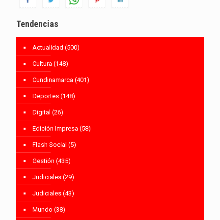
Tendencias
Actualidad
(500)
Cultura
(148)
Cundinamarca
(401)
Deportes
(148)
Digital
(26)
Edición Impresa
(58)
Flash Social
(5)
Gestión
(435)
Judiciales
(29)
Judiciales
(43)
Mundo
(38)