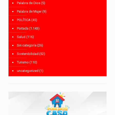
Palabra de Dios
(5)
Palabra de Mujer
(9)
POLÍTICA
(45)
Portada
(1.143)
Salud
(116)
Sin categoría
(26)
Sostenibilidad
(52)
Turismo
(110)
uncategorized
(1)