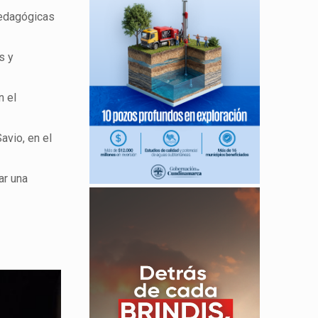
pedagógicas
s y
n el
avio, en el
ar una