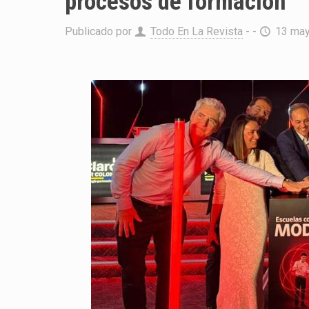
procesos de formación
Publicado por
Todo En La Revista
- -
13 may