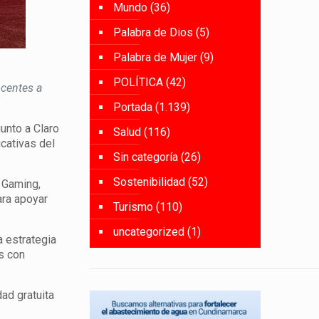
Mundo
(36)
Palabra de Dios
(5)
Palabra de Mujer
(9)
POLÍTICA
(42)
ocentes a
Portada
(1.139)
unto a Claro
Salud
(116)
ucativas del
Sin categoría
(26)
Sostenibilidad
(52)
o Gaming,
ara apoyar
Turismo
(110)
uncategorized
(1)
a estrategia
s con
ad gratuita