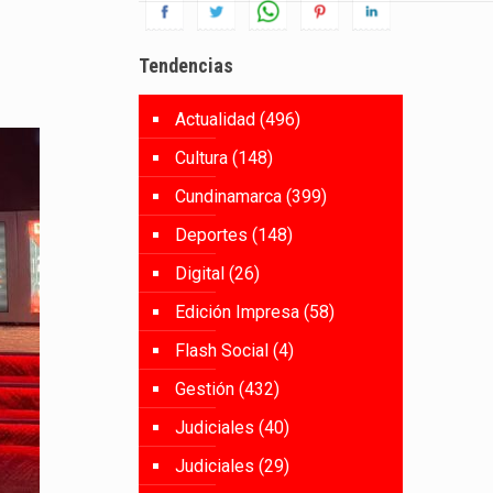
Tendencias
Actualidad
(496)
Cultura
(148)
Cundinamarca
(399)
Deportes
(148)
Digital
(26)
Edición Impresa
(58)
Flash Social
(4)
Gestión
(432)
Judiciales
(40)
Judiciales
(29)