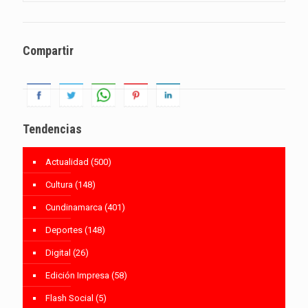
Compartir
Tendencias
Actualidad
(500)
Cultura
(148)
Cundinamarca
(401)
Deportes
(148)
Digital
(26)
Edición Impresa
(58)
Flash Social
(5)