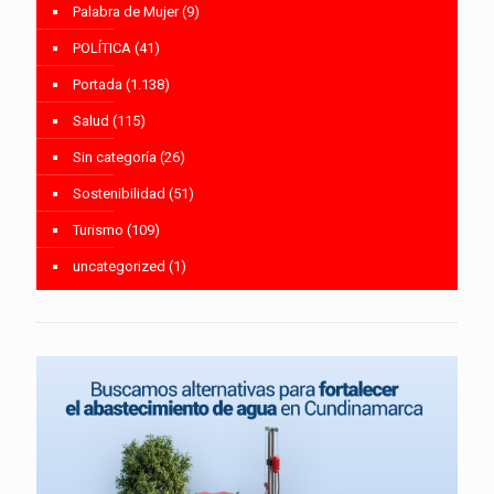
Palabra de Mujer
(9)
POLÍTICA
(41)
Portada
(1.138)
Salud
(115)
Sin categoría
(26)
Sostenibilidad
(51)
Turismo
(109)
uncategorized
(1)