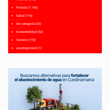
Portada
(1.143)
Salud
(116)
Sin categoría
(26)
Sostenibilidad
(52)
Turismo
(110)
uncategorized
(1)