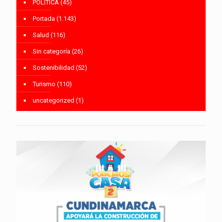
POLÍTICA
(45)
Portada
(1.143)
Salud
(116)
Sin categoría
(26)
Sostenibilidad
(52)
Turismo
(110)
uncategorized
(1)