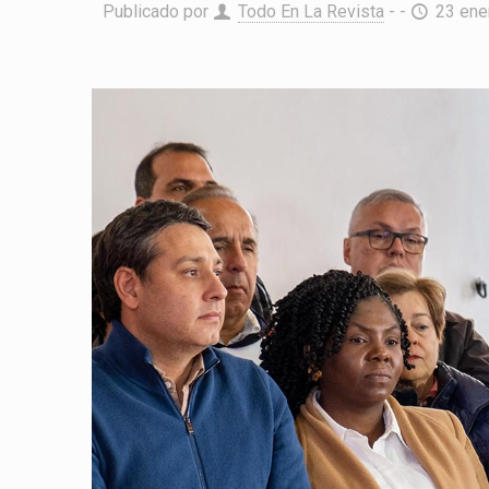
Publicado por
Todo En La Revista
- -
23 ene