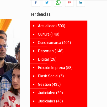
Tendencias
Actualidad
(500)
Cultura
(148)
Cundinamarca
(401)
Deportes
(148)
Digital
(26)
Edición Impresa
(58)
Flash Social
(5)
Gestión
(435)
Judiciales
(29)
Judiciales
(43)