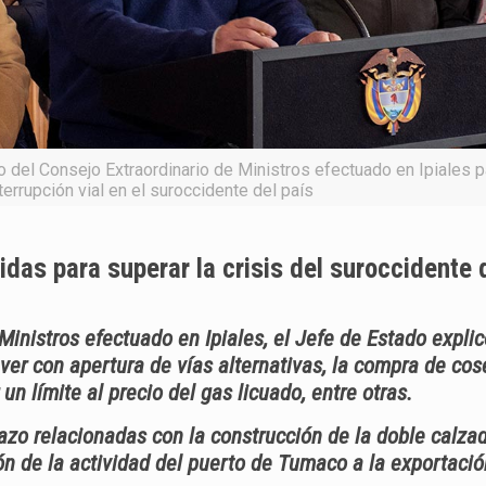
 del Consejo Extraordinario de Ministros efectuado en Ipiales p
terrupción vial en el suroccidente del país
das para superar la crisis del suroccidente 
Ministros efectuado en Ipiales, el Jefe de Estado explic
ver con apertura de vías alternativas, la compra de cos
n límite al precio del gas licuado, entre otras.
lazo relacionadas con la construcción de la doble calzad
ón de la actividad del puerto de Tumaco a la exportació