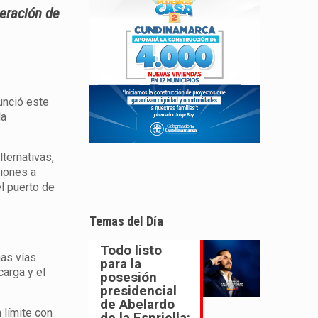
peración de
nunció este
la
lternativas,
ciones a
el puerto de
Temas del Día
Todo listo
nas vías
para la
carga y el
posesión
presidencial
de Abelardo
 límite con
de la Espriella: