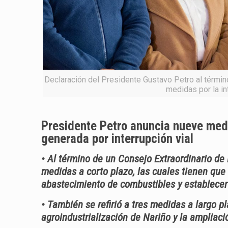
Declaración del Presidente Gustavo Petro al término
medidas por la in
Presidente Petro anuncia nueve medi
generada por interrupción vial
• Al término de un Consejo Extraordinario de 
medidas a corto plazo, las cuales tienen que 
abastecimiento de combustibles y establecer u
• También se refirió a tres medidas a largo p
agroindustrialización de Nariño y la ampliaci