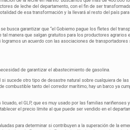
sformación de la leche en Nariño. Buscamos que más de 400.000 t
ctores de leche del departamento, con el fin de ser transformad
otalidad de esa transformación y la llevará al resto del país para
se busca garantizar que “el Gobierno pague los fletes del trans
tal manera que salgan gratuitos para los productores agrarios e
i logramos un acuerdo con las asociaciones de transportadores
 necesidad de garantizar el abastecimiento de gasolina.
l si sucede otro tipo de desastre natural sobre cualquiera de las
e combustible tanto del corredor marítimo; hay un barco ya cu
s licuado, el GLP, que es muy usado por las familias nariñenses y
tablecer el precio límite al que puede ser vendido en el depart
luadas para determinar si contribuyen a la superación de la eme