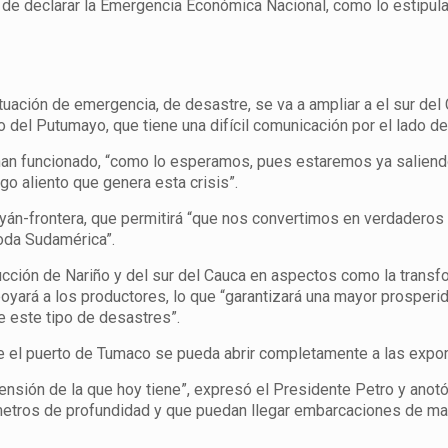
ón de declarar la Emergencia Económica Nacional, como lo estipula
ituación de emergencia, de desastre, se va a ampliar a el sur del
del Putumayo, que tiene una difícil comunicación por el lado de
han funcionado, “como lo esperamos, pues estaremos ya saliend
go aliento que genera esta crisis”.
ayán-frontera, que permitirá “que nos convertimos en verdaderos
oda Sudamérica”.
ducción de Nariño y del sur del Cauca en aspectos como la trans
apoyará a los productores, lo que “garantizará una mayor prosperi
e este tipo de desastres”.
ue el puerto de Tumaco se pueda abrir completamente a las expor
nsión de la que hoy tiene”, expresó el Presidente Petro y anot
metros de profundidad y que puedan llegar embarcaciones de ma