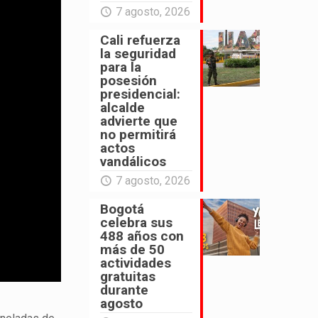
7 agosto, 2026
Cali refuerza
la seguridad
para la
posesión
presidencial:
alcalde
advierte que
no permitirá
actos
vandálicos
7 agosto, 2026
Bogotá
celebra sus
488 años con
más de 50
actividades
gratuitas
durante
agosto