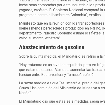
“Habrá una (mesa) con la industria lechera, la tran
leche sean compradas por esta industria a los produ
yogures, etcétera. El Gobierno Nacional comprará la t
programas contra el hambre en Colombia”, explicó.
Manifestó que en la reunión con los transportadores 
bienes menos perecederos producidos en Nariño, de 
departamento. Nuestro Gobierno asume los fletes, s
valor, su monto, etcétera”.
Abastecimiento de gasolina
Sobre la quinta medida, el Mandatario se refirió a la
“Hoy estamos en un nivel de equilibrio, pero es frági
que estamos usando. Vamos a aumentar las traídas d
función entre Buenaventura y Tumaco”, señaló.
La sexta medida es que “se limitará el precio del ga
Cauca. Una comisión del Ministerio de Minas va a es
Nariño”.
El Mandatario dijo que estas seis medidas serán eva