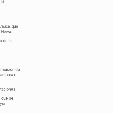
 la
 Cauca, que
 Neiva.
o de la
formación de
dad para el
taciones.
ó que se
yor