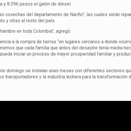
a y 8.396 pesos el galón de diésel.
as cosechas del departamento de Nariño”, las cuales serán repa
 y otras al resto del país.
e hambre en toda Colombia”, agregó.
ncia a la compra de tierras “en lugares cercanos a donde ocurri
eremos que cada familia que antes del desastre tenía media he
y pueda iniciar un proceso de mayor prosperidad familiar y product
 este domingo se instalan unas mesas con diferentes sectores qu
 los transportadores y la industria lechera para la transformación 