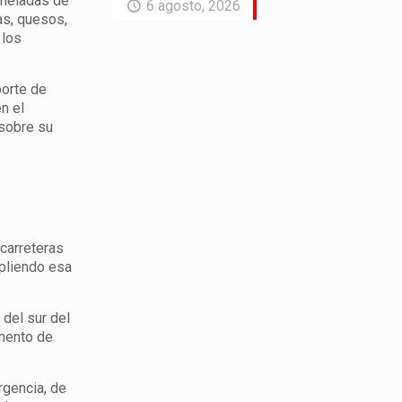
oneladas de
6 agosto, 2026
as, quesos,
 los
porte de
n el
 sobre su
 carreteras
mpliendo esa
 del sur del
amento de
rgencia, de