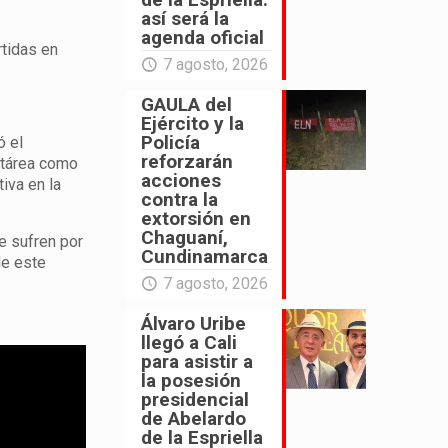
así será la
agenda oficial
rtidas en
7 agosto, 2026
GAULA del
Ejército y la
Policía
ó el
reforzarán
ctárea como
acciones
iva en la
contra la
extorsión en
Chaguaní,
e sufren por
Cundinamarca
de este
7 agosto, 2026
Álvaro Uribe
llegó a Cali
para asistir a
la posesión
presidencial
de Abelardo
de la Espriella