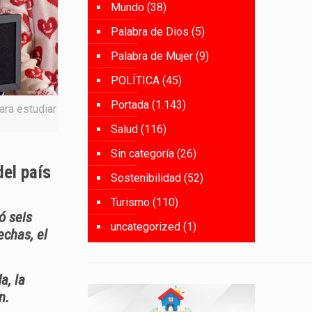
Mundo
(38)
Palabra de Dios
(5)
Palabra de Mujer
(9)
POLÍTICA
(45)
Portada
(1.143)
ara estudiar
Salud
(116)
Sin categoría
(26)
del país
Sostenibilidad
(52)
Turismo
(110)
ó seis
uncategorized
(1)
echas, el
a, la
n.