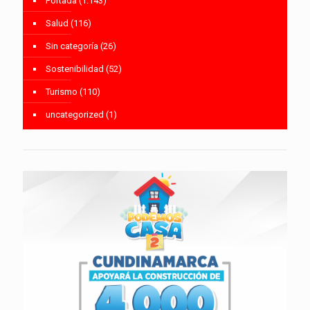
Portada
(1.143)
Salud
(116)
Sin categoría
(26)
Sostenibilidad
(52)
Turismo
(110)
uncategorized
(1)