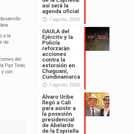
así será la
agenda oficial
 desarrollo
7 agosto, 2026
lana.
GAULA del
 a la
Ejército y la
Policía
te de
reforzarán
acciones
contra la
cciones del
extorsión en
a Paz Total,
Chaguaní,
 y con
Cundinamarca
7 agosto, 2026
Álvaro Uribe
llegó a Cali
para asistir a
la posesión
presidencial
de Abelardo
de la Espriella