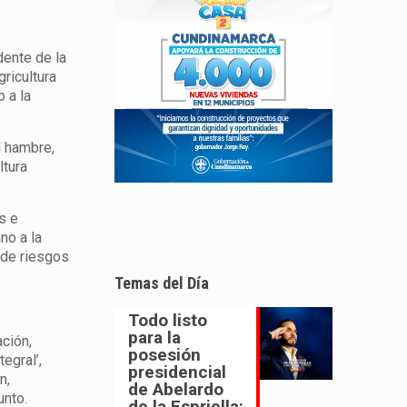
dente de la
gricultura
 a la
l hambre,
ltura
s e
no a la
 de riesgos
Temas del Día
Todo listo
para la
ación,
posesión
egral’,
presidencial
n,
de Abelardo
unto.
de la Espriella: