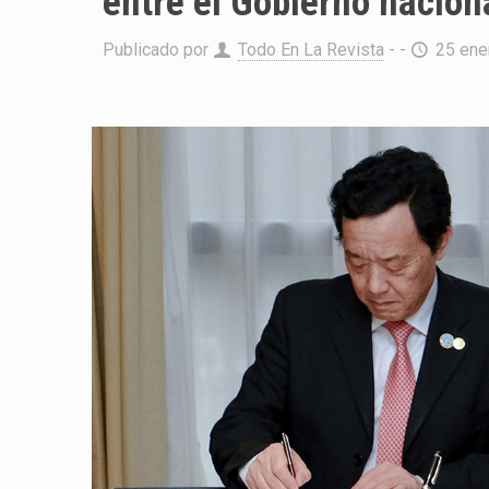
entre el Gobierno naciona
Publicado por
Todo En La Revista
- -
25 ene