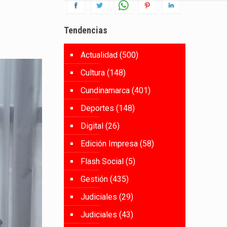
Tendencias
Actualidad
(500)
Cultura
(148)
Cundinamarca
(401)
Deportes
(148)
Digital
(26)
Edición Impresa
(58)
Flash Social
(5)
Gestión
(435)
Judiciales
(29)
Judiciales
(43)