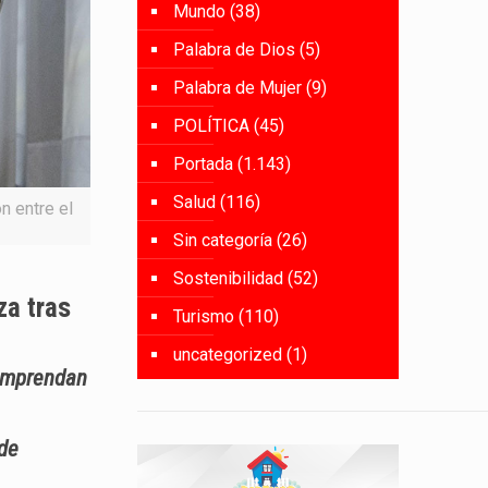
Mundo
(38)
Palabra de Dios
(5)
Palabra de Mujer
(9)
POLÍTICA
(45)
Portada
(1.143)
Salud
(116)
n entre el
Sin categoría
(26)
Sostenibilidad
(52)
za tras
Turismo
(110)
uncategorized
(1)
 emprendan
 de