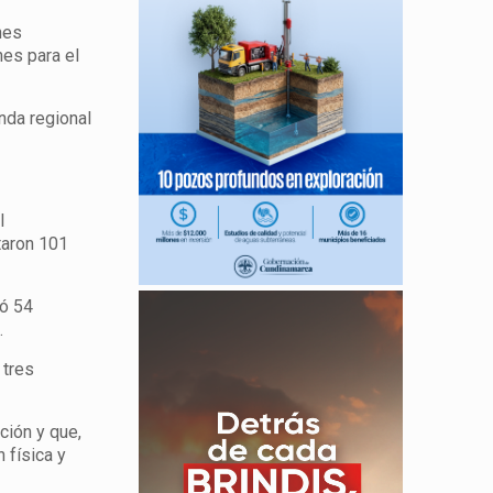
nes
nes para el
nda regional
l
taron 101
tó 54
.
 tres
ción y que,
 física y