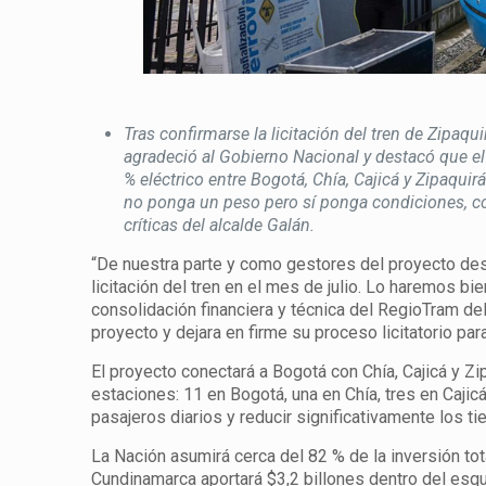
Tras confirmarse la licitación del tren de Zipaq
agradeció al Gobierno Nacional y destacó que el
% eléctrico entre Bogotá, Chía, Cajicá y Zipaqu
no ponga un peso pero sí ponga condiciones, con
críticas del alcalde Galán.
“De nuestra parte y como gestores del proyecto desd
licitación del tren en el mes de julio. Lo haremos b
consolidación financiera y técnica del RegioTram del
proyecto y dejara en firme su proceso licitatorio par
El proyecto conectará a Bogotá con Chía, Cajicá y Z
estaciones: 11 en Bogotá, una en Chía, tres en Cajic
pasajeros diarios y reducir significativamente los t
La Nación asumirá cerca del 82 % de la inversión to
Cundinamarca aportará $3,2 billones dentro del esqu