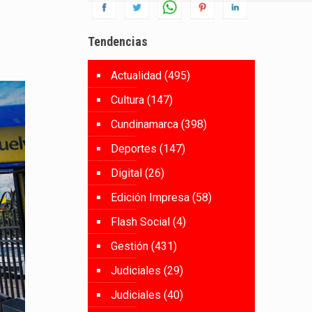
Tendencias
Actualidad
(495)
Cultura
(147)
Cundinamarca
(398)
Deportes
(147)
Digital
(26)
Edición Impresa
(58)
Flash Social
(4)
Gestión
(431)
Judiciales
(29)
Judiciales
(40)