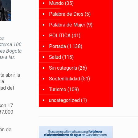
Mundo
(35)
Palabra de Dios
(5)
Palabra de Mujer
(9)
POLÍTICA
(41)
ca
istema 100
Portada
(1.138)
les Bogotá
Salud
(115)
a a las
Sin categoría
(26)
a abrir la
Sostenibilidad
(51)
la
dad del
Turismo
(109)
uncategorized
(1)
con 17
187.000
ión de