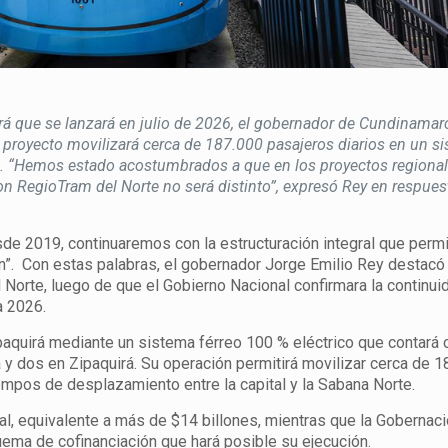
uirá que se lanzará en julio de 2026, el gobernador de Cundinamar
 proyecto movilizará cerca de 187.000 pasajeros diarios en un s
irá. “Hemos estado acostumbrados a que en los proyectos regiona
 RegioTram del Norte no será distinto”, expresó Rey en respuest
e 2019, continuaremos con la estructuración integral que permit
ien”. Con estas palabras, el gobernador Jorge Emilio Rey destacó 
 Norte, luego de que el Gobierno Nacional confirmara la continui
a 2026.
ipaquirá mediante un sistema férreo 100 % eléctrico que contará 
á y dos en Zipaquirá. Su operación permitirá movilizar cerca de 
iempos de desplazamiento entre la capital y la Sabana Norte.
tal, equivalente a más de $14 billones, mientras que la Gobernac
ema de cofinanciación que hará posible su ejecución.