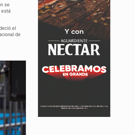
ón se
n está
deció el
acional de