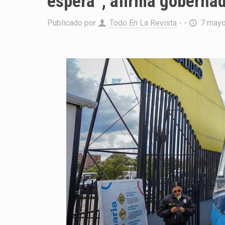
espera”, afirma goberna
Publicado por
Todo En La Revista
- -
7 mayo