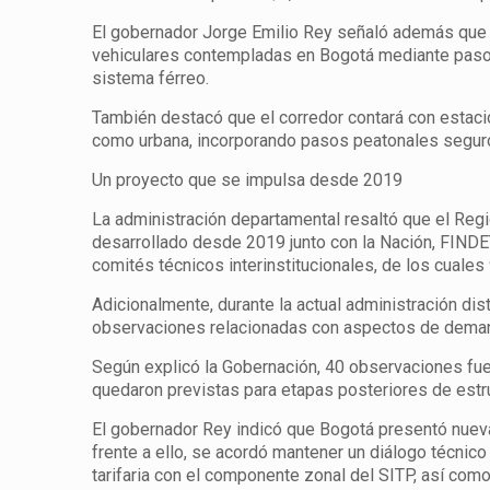
El gobernador Jorge Emilio Rey señaló además que e
vehiculares contempladas en Bogotá mediante pasos a
sistema férreo.
También destacó que el corredor contará con estaci
como urbana, incorporando pasos peatonales seguros
Un proyecto que se impulsa desde 2019
La administración departamental resaltó que el Regio
desarrollado desde 2019 junto con la Nación, FINDE
comités técnicos interinstitucionales, de los cuales 
Adicionalmente, durante la actual administración di
observaciones relacionadas con aspectos de demanda,
Según explicó la Gobernación, 40 observaciones fue
quedaron previstas para etapas posteriores de estru
El gobernador Rey indicó que Bogotá presentó nuevas
frente a ello, se acordó mantener un diálogo técnico
tarifaria con el componente zonal del SITP, así com