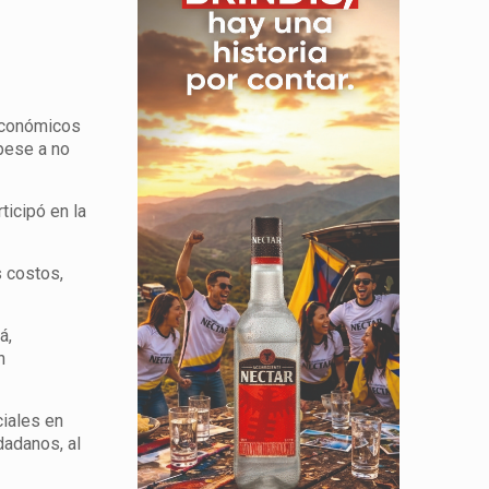
 económicos
pese a no
icipó en la
 costos,
á,
n
iales en
dadanos, al