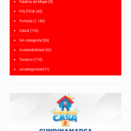
Palabra de Mujer
(9)
POLÍTICA
(45)
Portada
(1.143)
Salud
(116)
Sin categoría
(26)
Sostenibilidad
(52)
Turismo
(110)
uncategorized
(1)