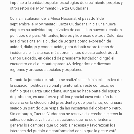
impulso a la unidad popular, estrategias de crecimiento propias y
otros retos del Movimiento Fuerza Ciudadana.
Con la instalación de la Mesa Nacional, el pasado 8 de
septiembre, el Movimiento Fuerza Ciudadana inicia una nueva
etapa en su actividad organizativa de cara a los nuevos desafíos
políticos del país. Militantes, líderes y lideresas de toda Colombia
nos dimos cita en la ciudad de Bogotá como expresión de
unidad, diálogo y concertación, para debatir sobre temas de
incidencia en las tareas más apremiantes de esta colectividad.
Carlos Caicedo, en calidad de presidente fundador, dirigió el
encuentro en el que participaron 46 delegados de diversas
regiones y procesos sociales y populares.
Durante la jornada de trabajo se realizó́ un análisis exhaustivo de
la situación política nacional y territorial. En este contexto, se
definió que Fuerza Ciudadana, aunque no hace parte del equipo
de gobierno, es una fuerza política y social cuya votación fue
decisiva en la elección del presidente y que, por tanto, continuará
siendo un partido que respalda las iniciativas del gobierno Petro.
Sin embargo, Fuerza Ciudadana se reserva el derecho a ejercer la
crítica constructiva hacia las acciones que no se orienten a
generar los cambios que Colombia necesita y favorezcan los
intereses del pueblo de conformidad con lo que la gente votó