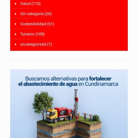
Salud
(115)
Sin categoría
(26)
Sostenibilidad
(51)
Turismo
(109)
uncategorized
(1)