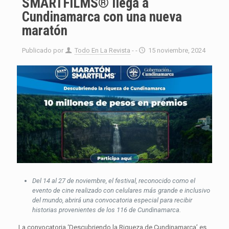
SMARTFILMS® llega a
Cundinamarca con una nueva
maratón
Publicado por
Todo En La Revista
- -
15 noviembre, 2024
Del 14 al 27 de noviembre, el festival, reconocido como el
evento de cine realizado con celulares más grande e inclusivo
del mundo, abrirá una convocatoria especial para recibir
historias provenientes de los 116 de Cundinamarca.
La convocatoria ‘Descubriendo la Riqueza de Cundinamarca’ es