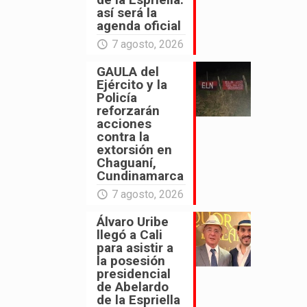
así será la
agenda oficial
7 agosto, 2026
GAULA del
Ejército y la
Policía
reforzarán
acciones
contra la
extorsión en
Chaguaní,
Cundinamarca
7 agosto, 2026
Álvaro Uribe
llegó a Cali
para asistir a
la posesión
presidencial
de Abelardo
de la Espriella