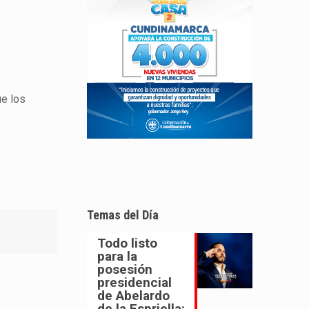
ue los
Temas del Día
Todo listo
para la
posesión
presidencial
de Abelardo
de la Espriella: