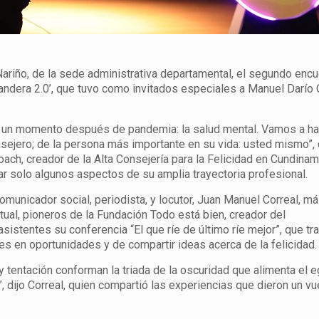
Nariño, de la sede administrativa departamental, el segundo encu
bandera 2.0’, que tuvo como invitados especiales a Manuel Darío 
n un momento después de pandemia: la salud mental. Vamos a ha
ejero; de la persona más importante en su vida: usted mismo”, d
coach, creador de la Alta Consejería para la Felicidad en Cundinam
rar solo algunos aspectos de su amplia trayectoria profesional.
 comunicador social, periodista, y locutor, Juan Manuel Correal, 
tual, pioneros de la Fundación Todo está bien, creador del
sistentes su conferencia “El que ríe de último ríe mejor”, que tra
des en oportunidades y de compartir ideas acerca de la felicidad.
y tentación conforman la triada de la oscuridad que alimenta el 
, dijo Correal, quien compartió las experiencias que dieron un vu