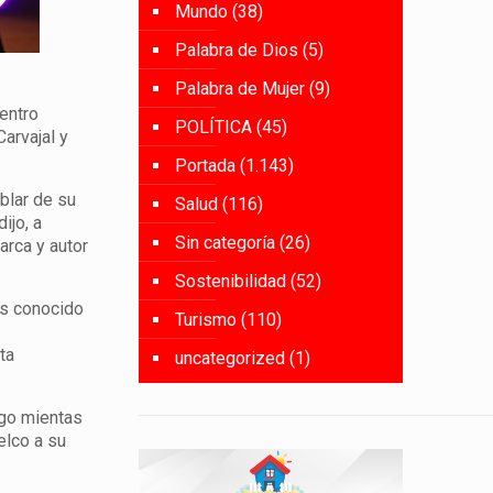
Mundo
(38)
Palabra de Dios
(5)
Palabra de Mujer
(9)
entro
POLÍTICA
(45)
Carvajal y
Portada
(1.143)
blar de su
Salud
(116)
ijo, a
Sin categoría
(26)
arca y autor
Sostenibilidad
(52)
más conocido
Turismo
(110)
ta
uncategorized
(1)
ego mientas
elco a su