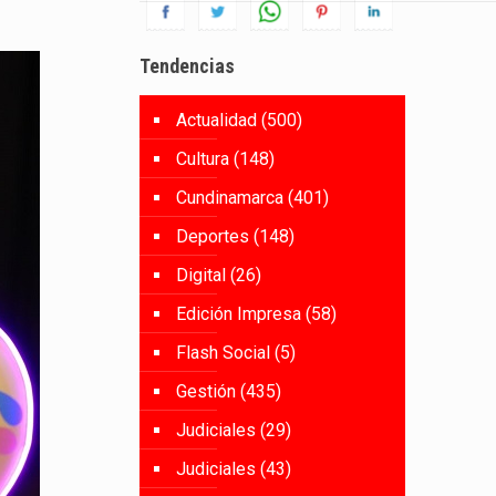
Tendencias
Actualidad
(500)
Cultura
(148)
Cundinamarca
(401)
Deportes
(148)
Digital
(26)
Edición Impresa
(58)
Flash Social
(5)
Gestión
(435)
Judiciales
(29)
Judiciales
(43)