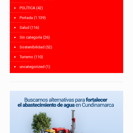
POLÍTICA
(42)
Portada
(1.139)
Salud
(116)
Sin categoría
(26)
Sostenibilidad
(52)
Turismo
(110)
uncategorized
(1)