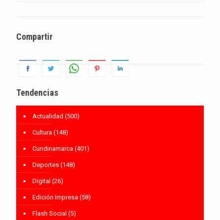
Compartir
Tendencias
Actualidad
(500)
Cultura
(148)
Cundinamarca
(401)
Deportes
(148)
Digital
(26)
Edición Impresa
(58)
Flash Social
(5)