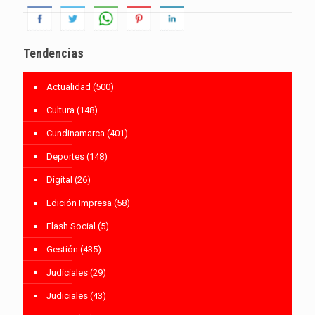
Tendencias
Actualidad
(500)
Cultura
(148)
Cundinamarca
(401)
Deportes
(148)
Digital
(26)
Edición Impresa
(58)
Flash Social
(5)
Gestión
(435)
Judiciales
(29)
Judiciales
(43)