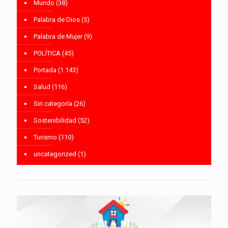
Mundo
(38)
Palabra de Dios
(5)
Palabra de Mujer
(9)
POLÍTICA
(45)
Portada
(1.143)
Salud
(116)
Sin categoría
(26)
Sostenibilidad
(52)
Turismo
(110)
uncategorized
(1)