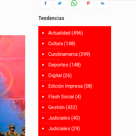
Tendencias
Actualidad
(496)
Cultura
(148)
Cundinamarca
(399)
Deportes
(148)
Digital
(26)
Edición Impresa
(58)
Flash Social
(4)
Gestión
(432)
Judiciales
(40)
Judiciales
(29)