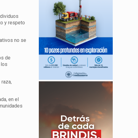
ndividuos
to y respeto
lativos no se
os de
 los
 raza,
da, en el
comunidades