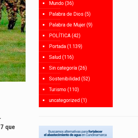
Mundo
(36)
Palabra de Dios
(5)
Palabra de Mujer
(9)
POLÍTICA
(42)
Portada
(1.139)
Salud
(116)
Sin categoría
(26)
Sostenibilidad
(52)
Turismo
(110)
uncategorized
(1)
r
17 que