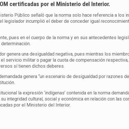
M certificadas por el Ministerio del Interior.
nisterio Público señaló que la norma solo hace referencia a los i
 el legislador incumplió el deber de conceder igual reconocimien
ente, pues en el cuerpo de la norma y en sus antecedentes legis
a determinación.
ador genera una desigualdad negativa, pues mientras los miembr
l servicio militar o pagar la cuota de compensación respectiva,
versos sí tienen dichos deberes.
a demandada genera “un escenario de desigualdad por razones de
itución.
stitucional la expresión ‘indígenas’ contenida en la norma demanda
 su integridad cultural, social y económica en relación con las 
adas por el Ministerio del Interior.