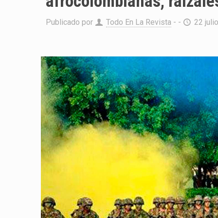
afrocolombianas, raizal
Publicado por
Todo En La Revista
- -
22 juli