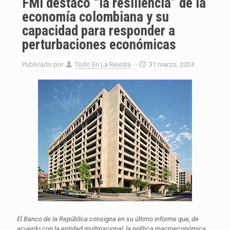
FMI destacó “la resiliencia” de la
economía colombiana y su
capacidad para responder a
perturbaciones económicas
Publicado por
Todo En La Revista
- -
31 marzo, 2024
El Banco de la República consigna en su último informe que, de
acuerdo con la entidad multinacional, la política macroeconómica