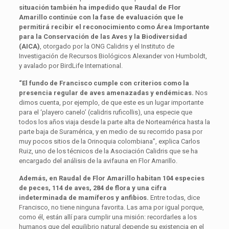
situación también ha impedido que Raudal de Flor
Amarillo continúe con la fase de evaluación que le
permitirá recibir el reconocimiento como Área Importante
para la Conservación de las Aves y la Biodiversidad
(AICA)
, otorgado por la ONG Calidris y el Instituto de
Investigación de Recursos Biológicos Alexander von Humboldt,
y avalado por BirdLife International.
“El fundo de Francisco cumple con criterios como la
presencia regular de aves amenazadas y endémicas.
Nos
dimos cuenta, por ejemplo, de que este es un lugar importante
para el ‘playero canelo’ (calidris ruficollis), una especie que
todos los años viaja desde la parte alta de Norteamérica hasta la
parte baja de Suramérica, y en medio de su recorrido pasa por
muy pocos sitios de la Orinoquia colombiana”, explica Carlos
Ruiz, uno de los técnicos de la Asociación Calidris que se ha
encargado del análisis de la avifauna en Flor Amarillo.
Además, en Raudal de Flor Amarillo habitan 104 especies
de peces, 114 de aves, 284 de flora y una cifra
indeterminada de mamíferos y anfibios.
Entre todas, dice
Francisco, no tiene ninguna favorita. Las ama por igual porque,
como él, están allí para cumplir una misión: recordarles a los
humanos que del equilibrio natural depende su existencia en el