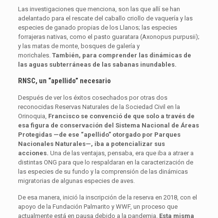
Las investigaciones que menciona, son las que allí se han
adelantado para el rescate del caballo criollo de vaquería y las
especies de ganado propias de los Llanos; las especies
forrajeras nativas, como el pasto guaratara (Axonopus purpusii);
y las matas de monte, bosques de galería y
morichales.
También, para comprender las dinámicas de
las aguas subterráneas de las sabanas inundables.
RNSC, un “apellido” necesario
Después de ver los éxitos cosechados por otras dos
reconocidas Reservas Naturales de la Sociedad Civil en la
Orinoquia,
Francisco se convenció de que solo a través de
esa figura de conservación del Sistema Nacional de Áreas
Protegidas —de ese “apellido” otorgado por Parques
Nacionales Naturales—, iba a potencializar sus
acciones.
Una de las ventajas, pensaba, era que iba a atraer a
distintas ONG para que lo respaldaran en la caracterización de
las especies de su fundo y la comprensión de las dinámicas
migratorias de algunas especies de aves.
De esa manera, inició la inscripción de la reserva en 2018, con el
apoyo de la Fundación Palmarito y WWF, un proceso que
actualmente está en pausa debido a la pandemia.
Esta misma