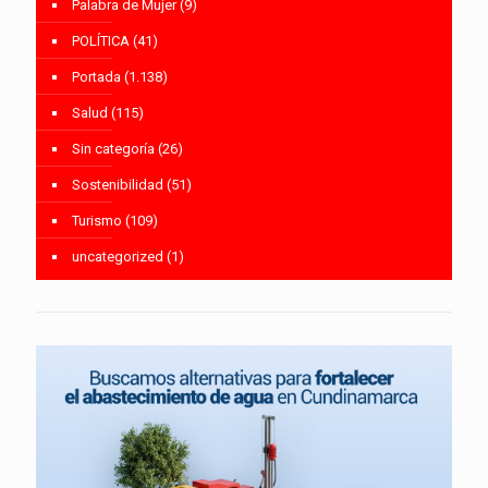
Palabra de Mujer
(9)
POLÍTICA
(41)
Portada
(1.138)
Salud
(115)
Sin categoría
(26)
Sostenibilidad
(51)
Turismo
(109)
uncategorized
(1)