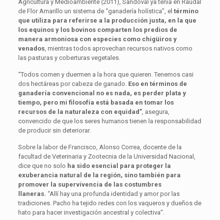
Agricultura y Medioambiente (2011), Sandoval ya tenía en Raudal
de Flor Amarillo un sistema de “ganadería holística”, el
término
que utiliza para referirse a la producción justa, en la que
los equinos y los bovinos comparten los predios de
manera armoniosa con especies como chigüiros y
venados
, mientras todos aprovechan recursos nativos como
las pasturas y coberturas vegetales.
“Todos comen y duermen a la hora que quieren. Tenemos casi
dos hectáreas por cabeza de ganado.
Eso en términos de
ganadería convencional no es nada, es perder plata y
tiempo, pero mi filosofía está basada en tomar los
recursos de la naturaleza con equidad”
, asegura,
convencido de que los seres humanos tienen la responsabilidad
de producir sin deteriorar.
Sobre la labor de Francisco, Alonso Correa, docente de la
facultad de Veterinaria y Zootecnia de la Universidad Nacional,
dice que no solo
ha sido esencial para proteger la
exuberancia natural de la región, sino también para
promover la supervivencia de las costumbres
llaneras.
“Allí hay una profunda identidad y amor por las
tradiciones. Pacho ha tejido redes con los vaqueros y dueños de
hato para hacer investigación ancestral y colectiva”.