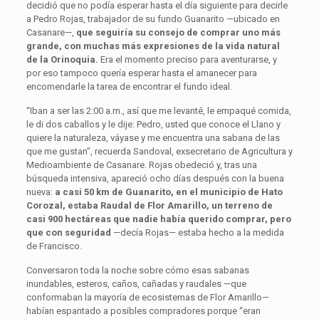
decidió que no podía esperar hasta el día siguiente para decirle
a Pedro Rojas, trabajador de su fundo Guanarito —ubicado en
Casanare—,
que seguiría su consejo de comprar uno más
grande, con muchas más expresiones de la vida natural
de la Orinoquia.
Era el momento preciso para aventurarse, y
por eso tampoco quería esperar hasta el amanecer para
encomendarle la tarea de encontrar el fundo ideal.
“Iban a ser las 2:00 a.m., así que me levanté, le empaqué comida,
le di dos caballos y le dije: Pedro, usted que conoce el Llano y
quiere la naturaleza, váyase y me encuentra una sabana de las
que me gustan”, recuerda Sandoval, exsecretario de Agricultura y
Medioambiente de Casanare. Rojas obedeció y, tras una
búsqueda intensiva, apareció ocho días después con la buena
nueva:
a casi 50 km de Guanarito, en el municipio de Hato
Corozal, estaba Raudal de Flor Amarillo, un terreno de
casi 900 hectáreas que nadie había querido comprar, pero
que con seguridad
—decía Rojas— estaba hecho a la medida
de Francisco.
Conversaron toda la noche sobre cómo esas sabanas
inundables, esteros, caños, cañadas y raudales —que
conformaban la mayoría de ecosistemas de Flor Amarillo—
habían espantado a posibles compradores porque “eran