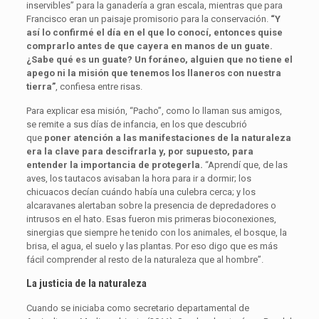
inservibles” para la ganadería a gran escala, mientras que para
Francisco eran un paisaje promisorio para la conservación.
“Y
así lo confirmé el día en el que lo conocí, entonces quise
comprarlo antes de que cayera en manos de un guate.
¿Sabe qué es un guate? Un foráneo, alguien que no tiene el
apego ni la misión que tenemos los llaneros con nuestra
tierra”
, confiesa entre risas.
Para explicar esa misión, “Pacho”, como lo llaman sus amigos,
se remite a sus días de infancia, en los que descubrió
que
poner atención a las manifestaciones de la naturaleza
era la clave para descifrarla y, por supuesto, para
entender la importancia de protegerla.
“Aprendí que, de las
aves, los tautacos avisaban la hora para ir a dormir; los
chicuacos decían cuándo había una culebra cerca; y los
alcaravanes alertaban sobre la presencia de depredadores o
intrusos en el hato. Esas fueron mis primeras bioconexiones,
sinergias que siempre he tenido con los animales, el bosque, la
brisa, el agua, el suelo y las plantas. Por eso digo que es más
fácil comprender al resto de la naturaleza que al hombre”.
La justicia de la naturaleza
Cuando se iniciaba como secretario departamental de