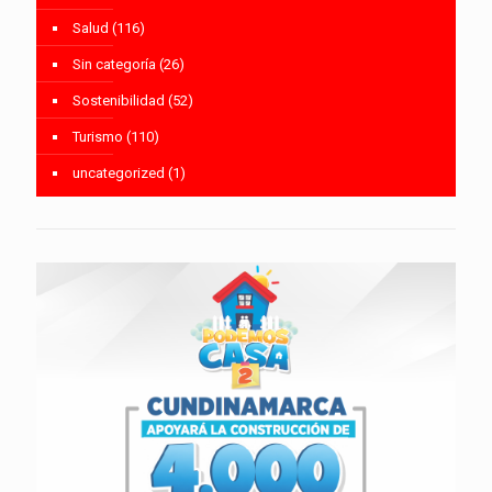
Salud
(116)
Sin categoría
(26)
Sostenibilidad
(52)
Turismo
(110)
uncategorized
(1)