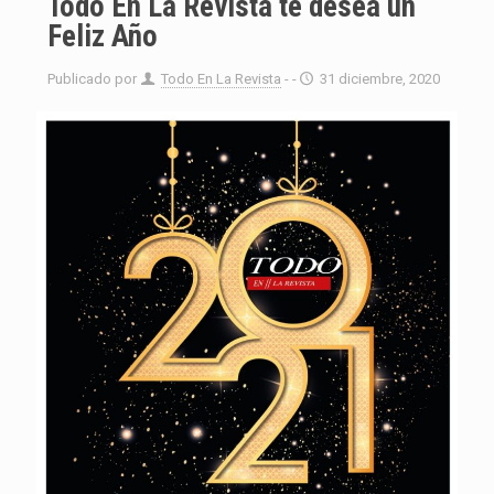
Todo En La Revista te desea un
Feliz Año
Publicado por
Todo En La Revista
- -
31 diciembre, 2020