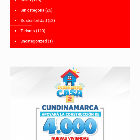
Sin categoría
(26)
Sostenibilidad
(52)
Turismo
(110)
uncategorized
(1)