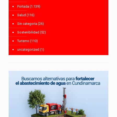
Portada
(1.139)
Salud
(116)
Sin categoría
(26)
Sostenibilidad
(52)
Turismo
(110)
uncategorized
(1)